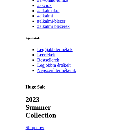
#a-vonalu-tunika
#akciok
#alkalmakra
#alkalmi
#alkalmi-blezer
#alkalmi-blezerek
Ajánlatok
Legújabb termékek
Leértékelt
Bestsellerek
Legjobbra értékelt
Népszerű termékeink
Huge Sale
2023
Summer
Collection
Shop now