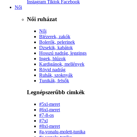
Instagram
Tiktok
Facebook
Női
Női ruházat
Női
Blézerek, zakók
Bolerók, pelerinek
Dzsekik, kabátok
Hosszú nadrág, leggings
Ingek, blúzok
Kardigánok, mellények
Rövid nadrág
Ruhák, szoknyák
Tunikák, felsők
Legnépszerűbb cimkék
#5xl-meret
#6xl-meret
#7-8-os
#7xl
#8xl-meret
#a-vonalu-molett-tunika