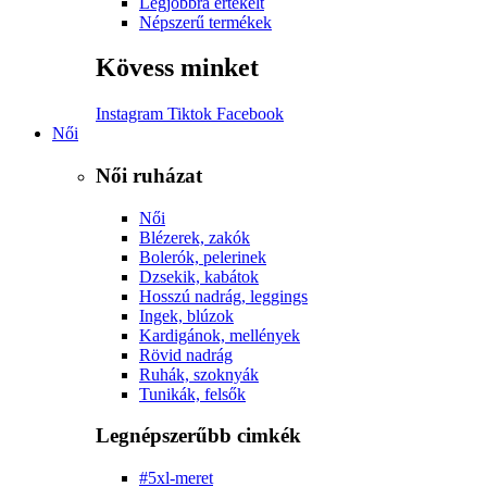
Legjobbra értékelt
Népszerű termékek
Kövess minket
Instagram
Tiktok
Facebook
Női
Női ruházat
Női
Blézerek, zakók
Bolerók, pelerinek
Dzsekik, kabátok
Hosszú nadrág, leggings
Ingek, blúzok
Kardigánok, mellények
Rövid nadrág
Ruhák, szoknyák
Tunikák, felsők
Legnépszerűbb cimkék
#5xl-meret