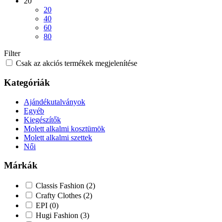
20
20
40
60
80
Filter
Csak az akciós termékek megjelenítése
Kategóriák
Ajándékutalványok
Egyéb
Kiegészítők
Molett alkalmi kosztümök
Molett alkalmi szettek
Női
Márkák
Classis Fashion
(2)
Crafty Clothes
(2)
EPI
(0)
Hugi Fashion
(3)