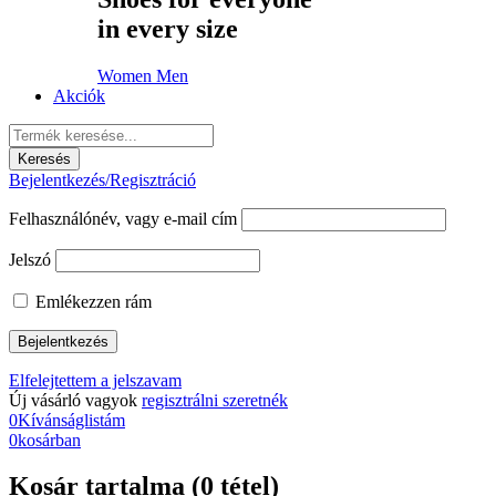
in every size
Women
Men
Akciók
Bejelentkezés/Regisztráció
Felhasználónév, vagy e-mail cím
Jelszó
Emlékezzen rám
Elfelejtettem a jelszavam
Új vásárló vagyok
regisztrálni szeretnék
0
Kívánságlistám
0
kosárban
Kosár tartalma (0 tétel)