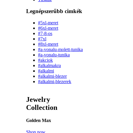
Legnépszerűbb cimkék
#5xl-meret
#6xl-meret
#7-8-os
#7xl
#8xl-meret
#a-vonalu-molett-tunika
#a-vonalu-tunika
#akciok
#alkalmakra
#alkalmi
#alkalmi-blezer
#alkalmi-blezerek
Jewelry
Collection
Golden Max
Shop now