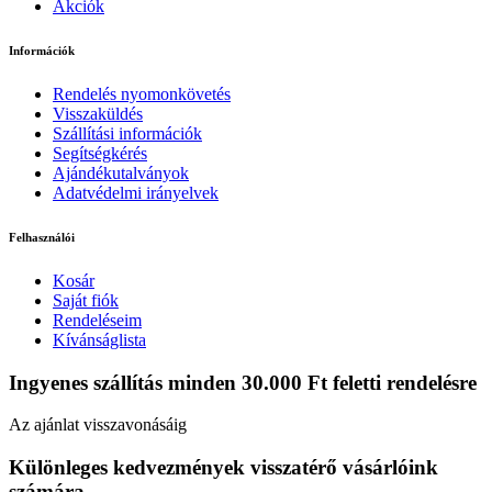
Akciók
Információk
Rendelés nyomonkövetés
Visszaküldés
Szállítási információk
Segítségkérés
Ajándékutalványok
Adatvédelmi irányelvek
Felhasználói
Kosár
Saját fiók
Rendeléseim
Kívánságlista
Ingyenes szállítás minden 30.000 Ft feletti rendelésre
Az ajánlat visszavonásáig
Különleges kedvezmények visszatérő vásárlóink
számára