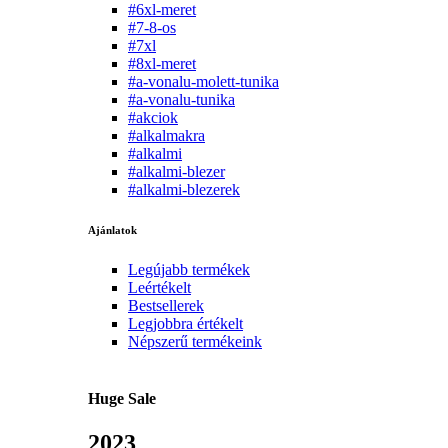
#6xl-meret
#7-8-os
#7xl
#8xl-meret
#a-vonalu-molett-tunika
#a-vonalu-tunika
#akciok
#alkalmakra
#alkalmi
#alkalmi-blezer
#alkalmi-blezerek
Ajánlatok
Legújabb termékek
Leértékelt
Bestsellerek
Legjobbra értékelt
Népszerű termékeink
Huge Sale
2023