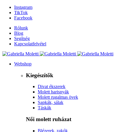
Instagram
TikTok
Facebook
Rólunk
Blog
Segítség
Kapcsolatfelvétel
Webshop
Kiegészítők
Divat ékszerek
Molett harisnyák
Molett rugalmas övek
Sapkák, sálak
Táskák
Női molett ruházat
Blézerek, zakók