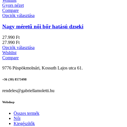
Wishlist
Gyors nézet
Compare
Opciók választása
Nagy méretű női bőr hatású dzseki
27.990
Ft
27.990
Ft
Opciók választása
Wishlist
Compare
9776 Püspökmolnári, Kossuth Lajos utca 61.
+36 (30) 8573498
rendeles@gabriellamoletti.hu
Webshop
Összes termék
Női
Kiegészítők