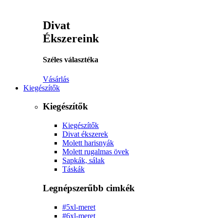
Divat
Ékszereink
Széles választéka
Vásárlás
Kiegészítők
Kiegészítők
Kiegészítők
Divat ékszerek
Molett harisnyák
Molett rugalmas övek
Sapkák, sálak
Táskák
Legnépszerűbb cimkék
#5xl-meret
#6xl-meret