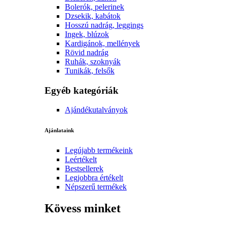
Bolerók, pelerinek
Dzsekik, kabátok
Hosszú nadrág, leggings
Ingek, blúzok
Kardigánok, mellények
Rövid nadrág
Ruhák, szoknyák
Tunikák, felsők
Egyéb kategóriák
Ajándékutalványok
Ajánlataink
Legújabb termékeink
Leértékelt
Bestsellerek
Legjobbra értékelt
Népszerű termékek
Kövess minket