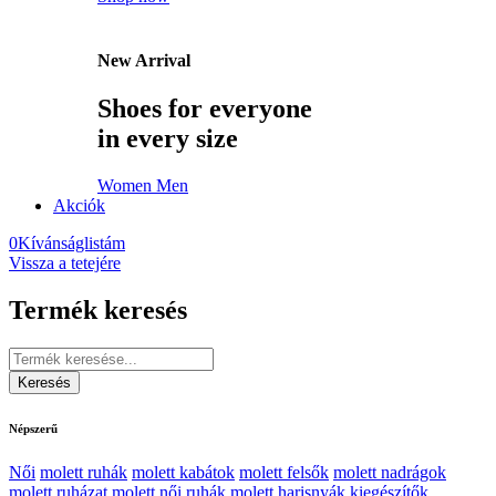
New Arrival
Shoes for everyone
in every size
Women
Men
Akciók
0
Kívánságlistám
Vissza a tetejére
Termék keresés
Népszerű
Női
molett ruhák
molett kabátok
molett felsők
molett nadrágok
molett ruházat
molett női ruhák
molett harisnyák
kiegészítők