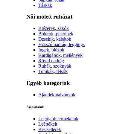
Táskák
Női molett ruházat
Blézerek, zakók
Bolerók, pelerinek
Dzsekik, kabátok
Hosszú nadrág, leggings
Ingek, blúzok
Kardigánok, mellények
Rövid nadrág
Ruhák, szoknyák
Tunikák, felsők
Egyéb kategóriák
Ajándékutalványok
Ajánlataink
Legújabb termékeink
Leértékelt
Bestsellerek