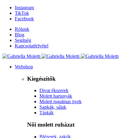
Instagram
TikTok
Facebook
Rólunk
Blog
Segítség
Kapcsolatfelvétel
Webshop
Kiegészítők
Divat ékszerek
Molett harisnyák
Molett rugalmas övek
Sapkák, sálak
Táskák
Női molett ruházat
Blézerek, zakók