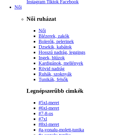
Instagram
Tiktok
Facebook
Női
Női ruházat
Női
Blézerek, zakók
Bolerók, pelerinek
Dzsekik, kabátok
Hosszú nadrág, leggings
Ingek, blúzok
Kardigánok, mellények
Rövid nadrág
Ruhák, szoknyák
Tunikák, felsők
Legnépszerűbb cimkék
#5xl-meret
#6xl-meret
#7-8-os
#7xl
#8xl-meret
#a-vonalu-molett-tunika