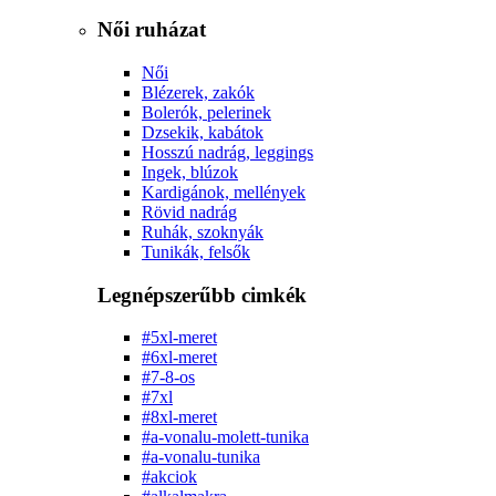
Női ruházat
Női
Blézerek, zakók
Bolerók, pelerinek
Dzsekik, kabátok
Hosszú nadrág, leggings
Ingek, blúzok
Kardigánok, mellények
Rövid nadrág
Ruhák, szoknyák
Tunikák, felsők
Legnépszerűbb cimkék
#5xl-meret
#6xl-meret
#7-8-os
#7xl
#8xl-meret
#a-vonalu-molett-tunika
#a-vonalu-tunika
#akciok