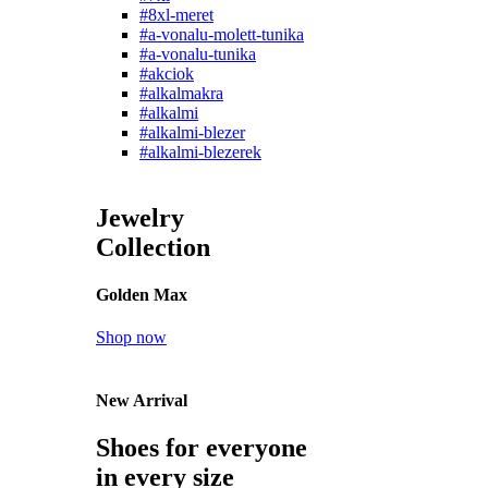
#8xl-meret
#a-vonalu-molett-tunika
#a-vonalu-tunika
#akciok
#alkalmakra
#alkalmi
#alkalmi-blezer
#alkalmi-blezerek
Jewelry
Collection
Golden Max
Shop now
New Arrival
Shoes for everyone
in every size