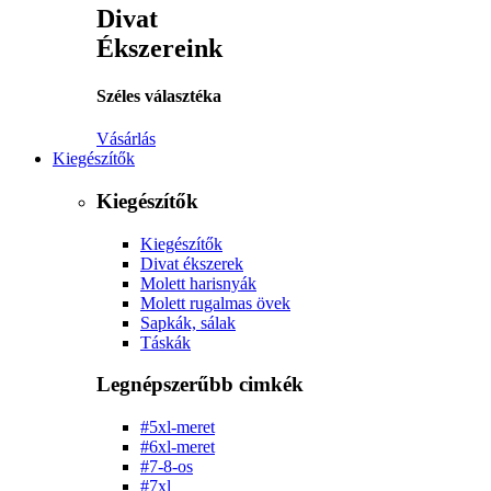
Divat
Ékszereink
Széles választéka
Vásárlás
Kiegészítők
Kiegészítők
Kiegészítők
Divat ékszerek
Molett harisnyák
Molett rugalmas övek
Sapkák, sálak
Táskák
Legnépszerűbb cimkék
#5xl-meret
#6xl-meret
#7-8-os
#7xl