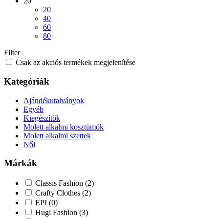
20
20
40
60
80
Filter
Csak az akciós termékek megjelenítése
Kategóriák
Ajándékutalványok
Egyéb
Kiegészítők
Molett alkalmi kosztümök
Molett alkalmi szettek
Női
Márkák
Classis Fashion
(2)
Crafty Clothes
(2)
EPI
(0)
Hugi Fashion
(3)