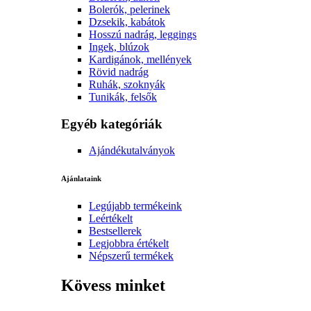
Bolerók, pelerinek
Dzsekik, kabátok
Hosszú nadrág, leggings
Ingek, blúzok
Kardigánok, mellények
Rövid nadrág
Ruhák, szoknyák
Tunikák, felsők
Egyéb kategóriák
Ajándékutalványok
Ajánlataink
Legújabb termékeink
Leértékelt
Bestsellerek
Legjobbra értékelt
Népszerű termékek
Kövess minket