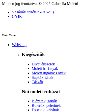
Minden jog fenntartva. © 2025 Gabriella Moletti
Vásárlási feltételek(ÁSZF)
GYIK
Main Menu
Webshop
Kiegészítők
Divat ékszerek
Molett harisnyák
Molett rugalmas övek
Sapkák, sálak
Táskák
Női molett ruházat
Blézerek, zakók
Bolerók, pelerinek
Dzsekik, kabátok