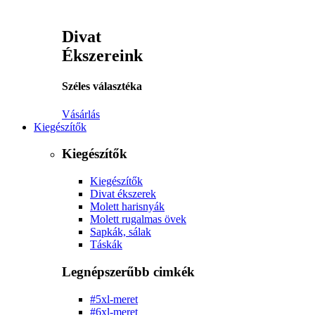
Divat
Ékszereink
Széles választéka
Vásárlás
Kiegészítők
Kiegészítők
Kiegészítők
Divat ékszerek
Molett harisnyák
Molett rugalmas övek
Sapkák, sálak
Táskák
Legnépszerűbb cimkék
#5xl-meret
#6xl-meret