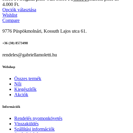
4.000 Ft.
Opciók választása
Wishlist
Compare
9776 Püspökmolnári, Kossuth Lajos utca 61.
+36 (30) 8573498
rendeles@gabriellamoletti.hu
Webshop
Összes termék
Női
Kiegészítők
Akciók
Információk
Rendelés nyomonkövetés
Visszaküldés
Szállítási információk