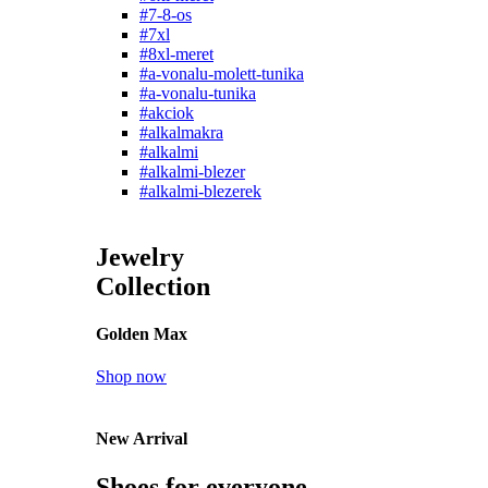
#7-8-os
#7xl
#8xl-meret
#a-vonalu-molett-tunika
#a-vonalu-tunika
#akciok
#alkalmakra
#alkalmi
#alkalmi-blezer
#alkalmi-blezerek
Jewelry
Collection
Golden Max
Shop now
New Arrival
Shoes for everyone