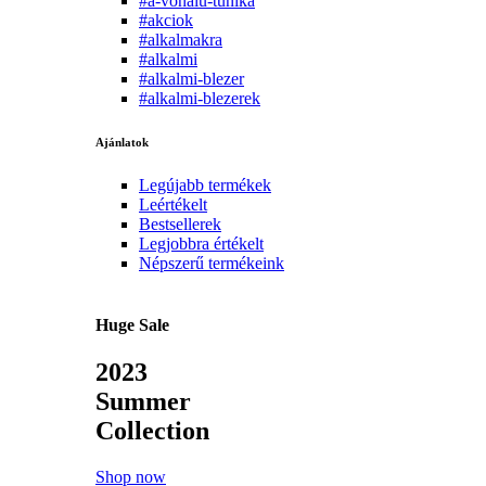
#a-vonalu-tunika
#akciok
#alkalmakra
#alkalmi
#alkalmi-blezer
#alkalmi-blezerek
Ajánlatok
Legújabb termékek
Leértékelt
Bestsellerek
Legjobbra értékelt
Népszerű termékeink
Huge Sale
2023
Summer
Collection
Shop now