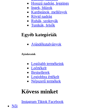
Hosszú nadrág, leggings
Ingek, blúzok
Kardigánok, mellények
Rövid nadrág
Ruhák, szoknyák
Tunikák, felsők
Egyéb kategóriák
Ajándékutalványok
Ajánlataink
Legújabb termékeink
Leértékelt
Bestsellerek
Legjobbra értékelt
Népszerű termékek
Kövess minket
Instagram
Tiktok
Facebook
Női