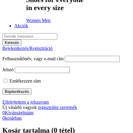
in every size
Women
Men
Akciók
Bejelentkezés/Regisztráció
Felhasználónév, vagy e-mail cím
Jelszó
Emlékezzen rám
Elfelejtettem a jelszavam
Új vásárló vagyok
regisztrálni szeretnék
0
Kívánságlistám
0
kosárban
Kosár tartalma (0 tétel)