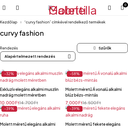
0
Kezdőlap
“curvy fashion” címkével rendelkező termékek
curvy fashion
Rendezés
Alapértelmezett rendezés
-32%
-58%
Exkluzív elegáns alkalmi muszlin
Molett méretű Á vonalú alkalmi
nadrág molett méretben
blúz bézs-mintás
10.000
Ft
14.700
Ft
7.000
Ft
16.500
Ft
-39%
-39%
Molett méretű elegáns alkalmi
Molett méretű fekete elegáns