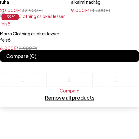
ruha
alkalmi nadrág
20.000
Ft
32.900
Ft
9.000
Ft
14.800
Ft
-39%
Morro Clothing csipkés lezser
felső
6.000
Ft
9.900
Ft
Compare
(0)
Compare
Remove all products