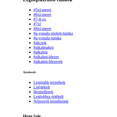
#5xl-meret
#6xl-meret
#7-8-os
#7xl
#8xl-meret
#a-vonalu-molett-tunika
#a-vonalu-tunika
#akciok
#alkalmakra
#alkalmi
#alkalmi-blezer
#alkalmi-blezerek
Ajánlatok
Legújabb termékek
Leértékelt
Bestsellerek
Legjobbra értékelt
Népszerű termékeink
Huge Sale