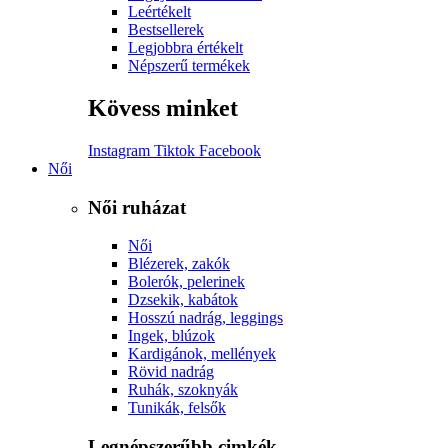
Leértékelt
Bestsellerek
Legjobbra értékelt
Népszerű termékek
Kövess minket
Instagram
Tiktok
Facebook
Női
Női ruházat
Női
Blézerek, zakók
Bolerók, pelerinek
Dzsekik, kabátok
Hosszú nadrág, leggings
Ingek, blúzok
Kardigánok, mellények
Rövid nadrág
Ruhák, szoknyák
Tunikák, felsők
Legnépszerűbb cimkék