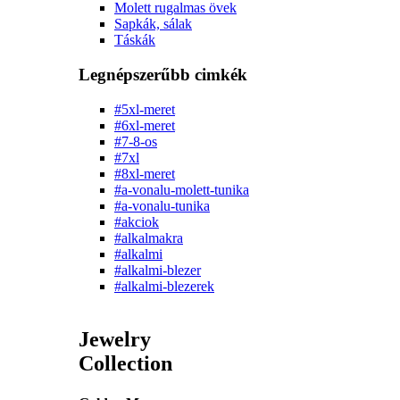
Molett rugalmas övek
Sapkák, sálak
Táskák
Legnépszerűbb cimkék
#5xl-meret
#6xl-meret
#7-8-os
#7xl
#8xl-meret
#a-vonalu-molett-tunika
#a-vonalu-tunika
#akciok
#alkalmakra
#alkalmi
#alkalmi-blezer
#alkalmi-blezerek
Jewelry
Collection