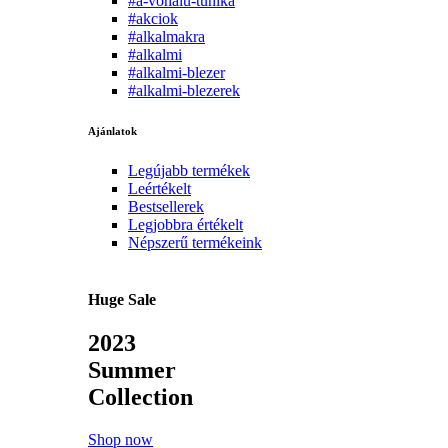
#a-vonalu-tunika
#akciok
#alkalmakra
#alkalmi
#alkalmi-blezer
#alkalmi-blezerek
Ajánlatok
Legújabb termékek
Leértékelt
Bestsellerek
Legjobbra értékelt
Népszerű termékeink
Huge Sale
2023
Summer
Collection
Shop now