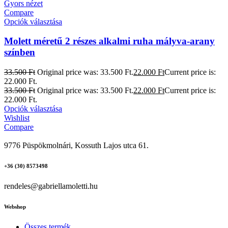
Gyors nézet
Compare
Opciók választása
Molett méretű 2 részes alkalmi ruha mályva-arany
színben
33.500
Ft
Original price was: 33.500 Ft.
22.000
Ft
Current price is:
22.000 Ft.
33.500
Ft
Original price was: 33.500 Ft.
22.000
Ft
Current price is:
22.000 Ft.
Opciók választása
Wishlist
Compare
9776 Püspökmolnári, Kossuth Lajos utca 61.
+36 (30) 8573498
rendeles@gabriellamoletti.hu
Webshop
Összes termék