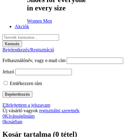
in every size
Women
Men
Akciók
Bejelentkezés/Regisztráció
Felhasználónév, vagy e-mail cím
Jelszó
Emlékezzen rám
Elfelejtettem a jelszavam
Új vásárló vagyok
regisztrálni szeretnék
0
Kívánságlistám
0
kosárban
Kosár tartalma (0 tétel)