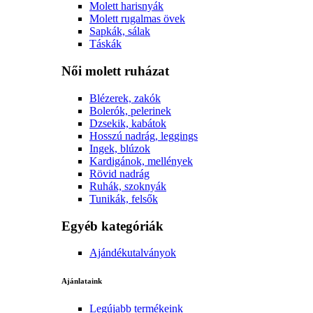
Molett harisnyák
Molett rugalmas övek
Sapkák, sálak
Táskák
Női molett ruházat
Blézerek, zakók
Bolerók, pelerinek
Dzsekik, kabátok
Hosszú nadrág, leggings
Ingek, blúzok
Kardigánok, mellények
Rövid nadrág
Ruhák, szoknyák
Tunikák, felsők
Egyéb kategóriák
Ajándékutalványok
Ajánlataink
Legújabb termékeink