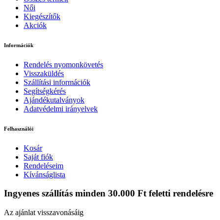
Női
Kiegészítők
Akciók
Információk
Rendelés nyomonkövetés
Visszaküldés
Szállítási információk
Segítségkérés
Ajándékutalványok
Adatvédelmi irányelvek
Felhasználói
Kosár
Saját fiók
Rendeléseim
Kívánságlista
Ingyenes szállítás minden 30.000 Ft feletti rendelésre
Az ajánlat visszavonásáig