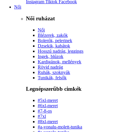
Instagram
Tiktok
Facebook
Női
Női ruházat
Női
Blézerek, zakók
Bolerók, pelerinek
Dzsekik, kabátok
Hosszú nadrág, leggings
Ingek, blúzok
Kardigánok, mellények
Rövid nadrág
Ruhák, szoknyák
Tunikák, felsők
Legnépszerűbb cimkék
#5xl-meret
#6xl-meret
#7-8-os
#7xl
#8xl-meret
#a-vonalu-molett-tunika