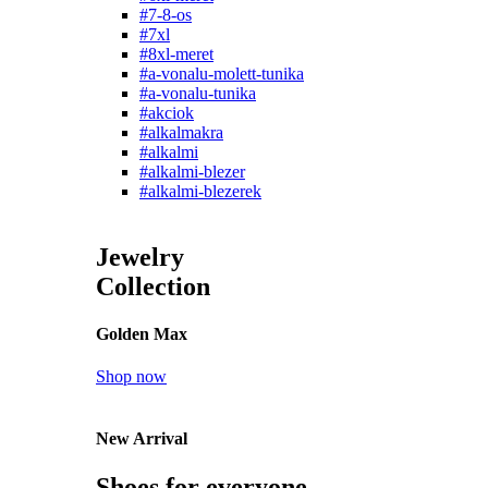
#7-8-os
#7xl
#8xl-meret
#a-vonalu-molett-tunika
#a-vonalu-tunika
#akciok
#alkalmakra
#alkalmi
#alkalmi-blezer
#alkalmi-blezerek
Jewelry
Collection
Golden Max
Shop now
New Arrival
Shoes for everyone