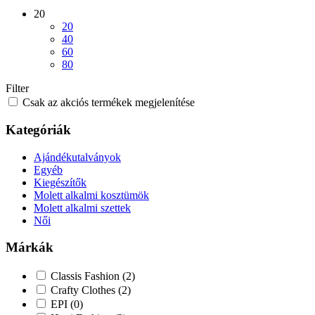
20
20
40
60
80
Filter
Csak az akciós termékek megjelenítése
Kategóriák
Ajándékutalványok
Egyéb
Kiegészítők
Molett alkalmi kosztümök
Molett alkalmi szettek
Női
Márkák
Classis Fashion
(2)
Crafty Clothes
(2)
EPI
(0)