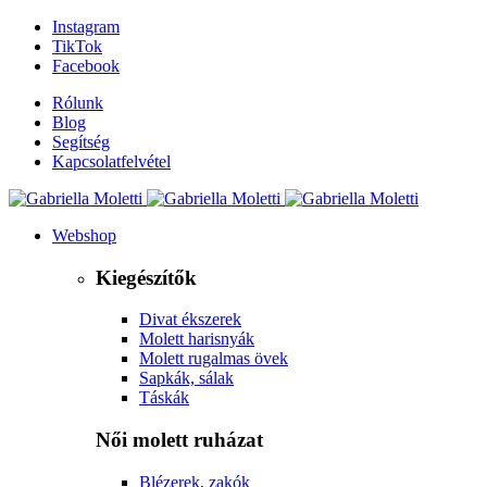
Instagram
TikTok
Facebook
Rólunk
Blog
Segítség
Kapcsolatfelvétel
Webshop
Kiegészítők
Divat ékszerek
Molett harisnyák
Molett rugalmas övek
Sapkák, sálak
Táskák
Női molett ruházat
Blézerek, zakók