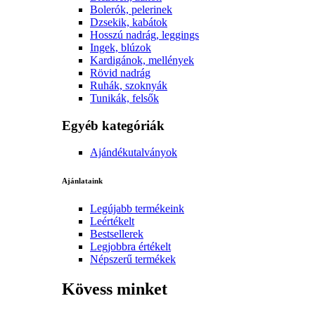
Bolerók, pelerinek
Dzsekik, kabátok
Hosszú nadrág, leggings
Ingek, blúzok
Kardigánok, mellények
Rövid nadrág
Ruhák, szoknyák
Tunikák, felsők
Egyéb kategóriák
Ajándékutalványok
Ajánlataink
Legújabb termékeink
Leértékelt
Bestsellerek
Legjobbra értékelt
Népszerű termékek
Kövess minket