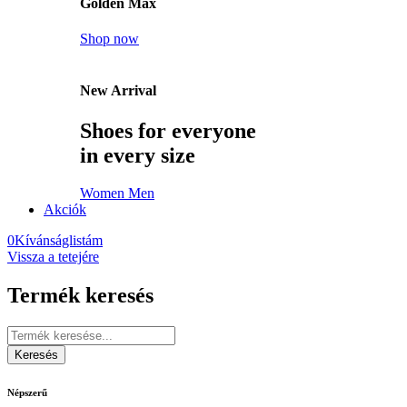
Golden Max
Shop now
New Arrival
Shoes for everyone
in every size
Women
Men
Akciók
0
Kívánságlistám
Vissza a tetejére
Termék keresés
Népszerű