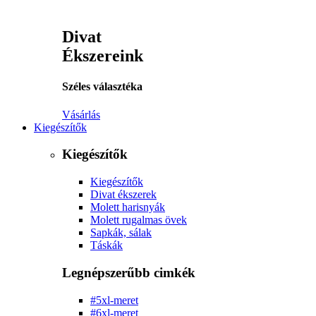
Divat
Ékszereink
Széles választéka
Vásárlás
Kiegészítők
Kiegészítők
Kiegészítők
Divat ékszerek
Molett harisnyák
Molett rugalmas övek
Sapkák, sálak
Táskák
Legnépszerűbb cimkék
#5xl-meret
#6xl-meret