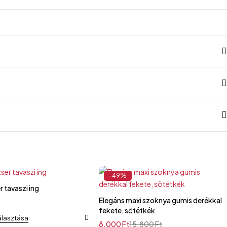
-49%
r tavaszi ing
Elegáns maxi szoknya gumis derékkal
fekete, sötétkék
álasztása
8.000
Ft
15.800
Ft