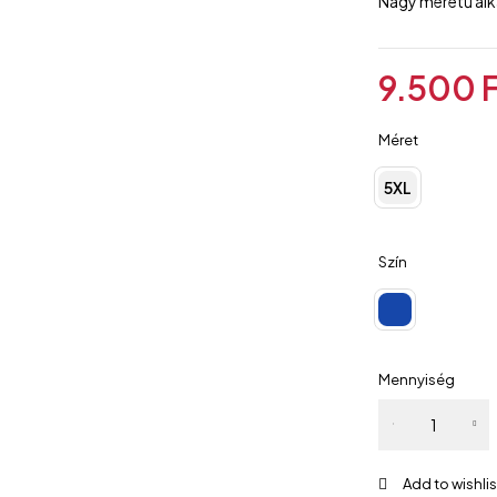
Nagy méretű alk
9.500
Méret
5XL
Szín
Mennyiség