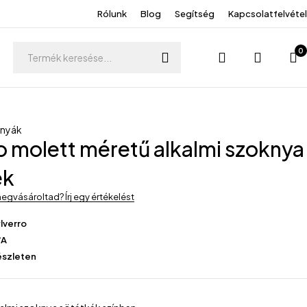
Rólunk
Blog
Segítség
Kapcsolatfelvétel
0
knyák
o molett méretű alkalmi szoknya
ék
egvásároltad? Írj egy értékelést
lverro
/A
észleten