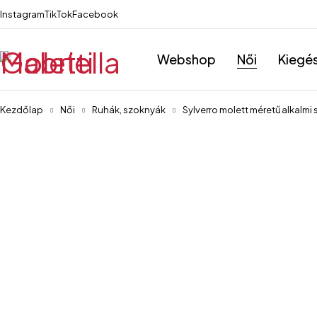
Instagram
TikTok
Facebook
Webshop
Női
Kiegé
Kezdőlap
Női
Ruhák, szoknyák
Sylverro molett méretű alkalmi
-36%
Kiemelt