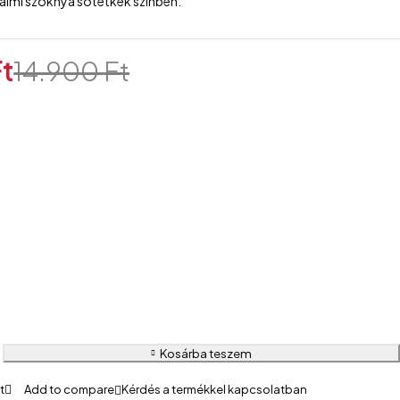
almi szoknya sötétkék színben.
Ft
14.900
Ft
Kosárba teszem
Kérdés a termékkel kapcsolatban