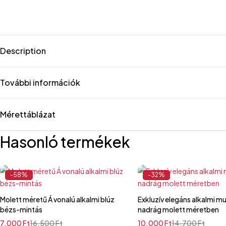
Description
További információk
Mérettáblázat
Hasonló termékek
-58%
-32%
Molett méretű Á vonalú alkalmi blúz
Exkluzív elegáns alkalmi mu
bézs-mintás
nadrág molett méretben
7.000
Ft
16.500
Ft
10.000
Ft
14.700
Ft