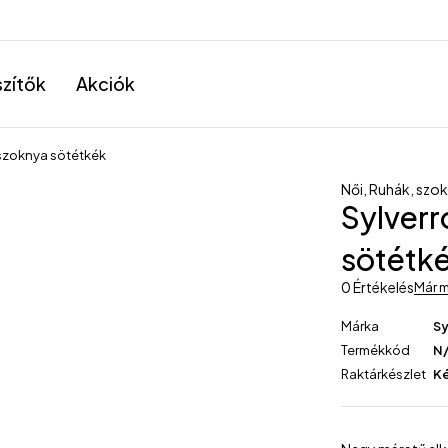
szítők
Akciók
 szoknya sötétkék
Női
,
Ruhák, szo
Sylverr
sötétk
0 Értékelés
Már m
Márka
Sy
Termékkód
N
Raktárkészlet
K