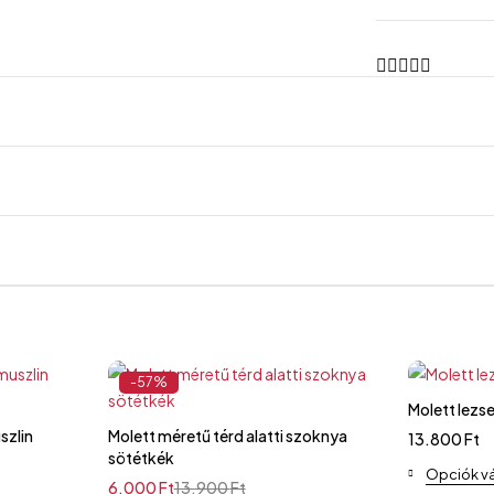
-57%
Molett lezse
szlin
Molett méretű térd alatti szoknya
13.800
Ft
sötétkék
Opciók v
6.000
Ft
13.900
Ft