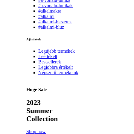
#a-vonalu-tunika
#a-vonalu-tunikak
#alkalmakra
#alkalmi
#alkalmi-blezerek
#alkalmi-bluz
Ajánlatok
Legújabb termékek
Leértékelt
Bestsellerek
Legjobbra értékelt
Népszerű termékeink
Huge Sale
2023
Summer
Collection
Shop now