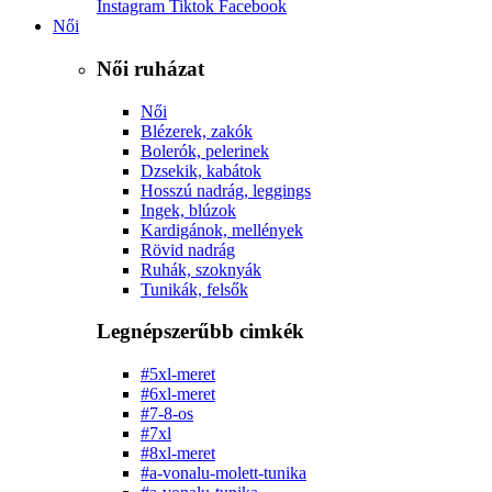
Instagram
Tiktok
Facebook
Női
Női ruházat
Női
Blézerek, zakók
Bolerók, pelerinek
Dzsekik, kabátok
Hosszú nadrág, leggings
Ingek, blúzok
Kardigánok, mellények
Rövid nadrág
Ruhák, szoknyák
Tunikák, felsők
Legnépszerűbb cimkék
#5xl-meret
#6xl-meret
#7-8-os
#7xl
#8xl-meret
#a-vonalu-molett-tunika