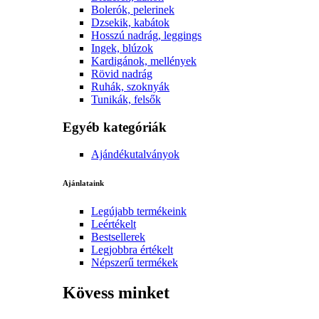
Bolerók, pelerinek
Dzsekik, kabátok
Hosszú nadrág, leggings
Ingek, blúzok
Kardigánok, mellények
Rövid nadrág
Ruhák, szoknyák
Tunikák, felsők
Egyéb kategóriák
Ajándékutalványok
Ajánlataink
Legújabb termékeink
Leértékelt
Bestsellerek
Legjobbra értékelt
Népszerű termékek
Kövess minket