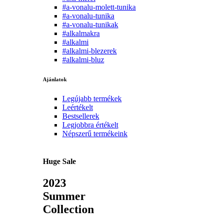
#a-vonalu-molett-tunika
#a-vonalu-tunika
#a-vonalu-tunikak
#alkalmakra
#alkalmi
#alkalmi-blezerek
#alkalmi-bluz
Ajánlatok
Legújabb termékek
Leértékelt
Bestsellerek
Legjobbra értékelt
Népszerű termékeink
Huge Sale
2023
Summer
Collection