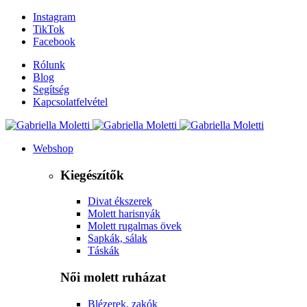
Instagram
TikTok
Facebook
Rólunk
Blog
Segítség
Kapcsolatfelvétel
Webshop
Kiegészítők
Divat ékszerek
Molett harisnyák
Molett rugalmas övek
Sapkák, sálak
Táskák
Női molett ruházat
Blézerek, zakók