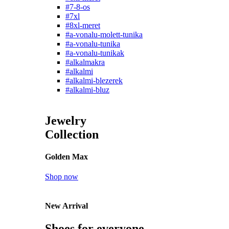
#7-8-os
#7xl
#8xl-meret
#a-vonalu-molett-tunika
#a-vonalu-tunika
#a-vonalu-tunikak
#alkalmakra
#alkalmi
#alkalmi-blezerek
#alkalmi-bluz
Jewelry
Collection
Golden Max
Shop now
New Arrival
Shoes for everyone