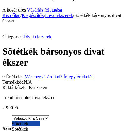
A kosár üres
Vásárlás folytatása
Kezdőlap
/
Kiegészítők
/
Divat ékszerek
/
Sötétkék bársonyos divat
ékszer
Categories:
Divat ékszerek
Sötétkék bársonyos divat
ékszer
0 Értékelés
Már megvásároltad? Írj egy értékelést
Termékkód
N/A
Raktárkészlet
Készleten
Trendi medálos divat ékszer
2.990
Ft
Sötétkék
Szín
Sötétkék