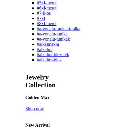
#5xl-meret
#6xl-meret
#7-8-os
#7xl
#8xl-meret
#a-vonalu-molett-tunika
#a-vonalu-tunika
#a-vonalu-tunikak
#alkalmakra
#alkalmi
#alkalmi-blezerek
#alkalmi-bluz
Jewelry
Collection
Golden Max
Shop now
New Arrival