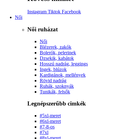
Instagram
Tiktok
Facebook
Női
Női ruházat
Női
Blézerek, zakók
Bolerók, pelerinek
Dzsekik, kabátok
Hosszú nadrág, leggings
Ingek, blúzok
Kardigánok, mellények
Rövid nadrág
Ruhák, szoknyák
Tunikák, felsők
Legnépszerűbb cimkék
#5xl-meret
#6xl-meret
#7-8-os
#7xl
#8xl-meret