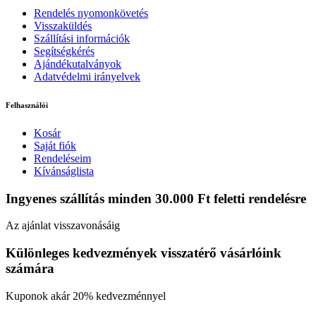
Rendelés nyomonkövetés
Visszaküldés
Szállítási információk
Segítségkérés
Ajándékutalványok
Adatvédelmi irányelvek
Felhasználói
Kosár
Saját fiók
Rendeléseim
Kívánságlista
Ingyenes szállítás minden 30.000 Ft feletti rendelésre
Az ajánlat visszavonásáig
Különleges kedvezmények visszatérő vásárlóink
számára
Kuponok akár 20% kedvezménnyel