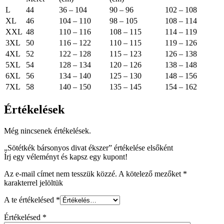
L
44
36 – 104
90 – 96
102 – 108
XL
46
104 – 110
98 – 105
108 – 114
XXL
48
110 – 116
108 – 115
114 – 119
3XL
50
116 – 122
110 – 115
119 – 126
4XL
52
122 – 128
115 – 123
126 – 138
5XL
54
128 – 134
120 – 126
138 – 148
6XL
56
134 – 140
125 – 130
148 – 156
7XL
58
140 – 150
135 – 145
154 – 162
Értékelések
Még nincsenek értékelések.
„Sötétkék bársonyos divat ékszer” értékelése elsőként
Írj egy véleményt és kapsz egy kupont!
Az e-mail címet nem tesszük közzé.
A kötelező mezőket
*
karakterrel jelöltük
A te értékelésed
*
Értékelésed
*