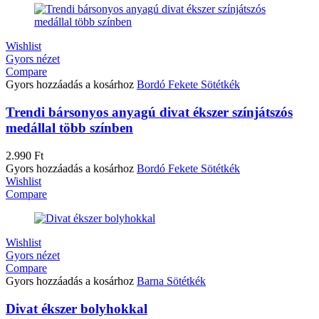
Wishlist
Gyors nézet
Compare
Gyors hozzáadás a kosárhoz
Bordó
Fekete
Sötétkék
Trendi bársonyos anyagú divat ékszer színjátszós
medállal több színben
2.990
Ft
Gyors hozzáadás a kosárhoz
Bordó
Fekete
Sötétkék
Wishlist
Compare
Wishlist
Gyors nézet
Compare
Gyors hozzáadás a kosárhoz
Barna
Sötétkék
Divat ékszer bolyhokkal