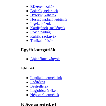
Blézerek, zakók
Bolerók, pelerinek
Dzsekik, kabátok
Hosszú nadrág, leggings
Ingek, blúzok
Kardigánok, mellények
Rövid nadrág
Ruhák, szoknyák
Tunikák, felsők
Egyéb kategóriák
Ajándékutalványok
Ajánlataink
Legújabb termékeink
Leértékelt
Bestsellerek
Legjobbra értékelt
Népszerű termékek
Kövess minket