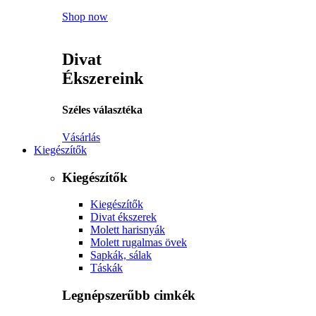
Shop now
Divat
Ékszereink
Széles választéka
Vásárlás
Kiegészítők
Kiegészítők
Kiegészítők
Divat ékszerek
Molett harisnyák
Molett rugalmas övek
Sapkák, sálak
Táskák
Legnépszerűbb cimkék