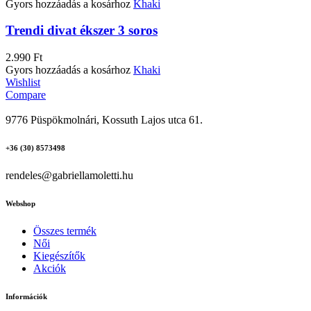
Gyors hozzáadás a kosárhoz
Khaki
Trendi divat ékszer 3 soros
2.990
Ft
Gyors hozzáadás a kosárhoz
Khaki
Wishlist
Compare
9776 Püspökmolnári, Kossuth Lajos utca 61.
+36 (30) 8573498
rendeles@gabriellamoletti.hu
Webshop
Összes termék
Női
Kiegészítők
Akciók
Információk