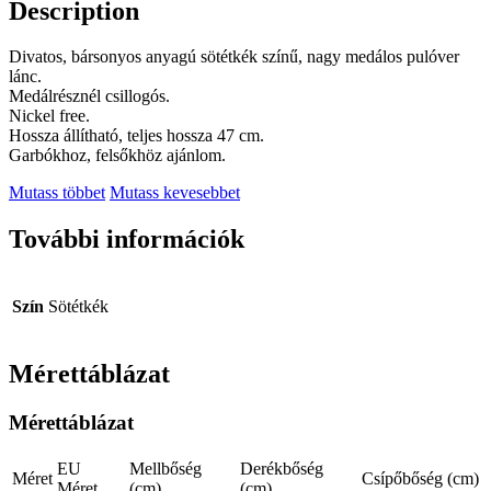
Description
Divatos, bársonyos anyagú sötétkék színű, nagy medálos pulóver
lánc.
Medálrésznél csillogós.
Nickel free.
Hossza állítható, teljes hossza 47 cm.
Garbókhoz, felsőkhöz ajánlom.
Mutass többet
Mutass kevesebbet
További információk
Szín
Sötétkék
Mérettáblázat
Mérettáblázat
EU
Mellbőség
Derékbőség
Méret
Csípőbőség (cm)
Méret
(cm)
(cm)