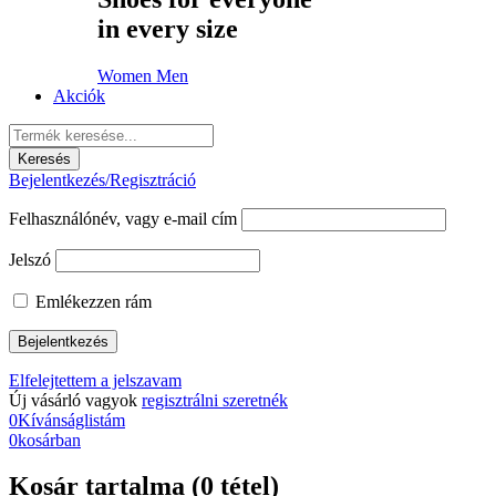
in every size
Women
Men
Akciók
Bejelentkezés/Regisztráció
Felhasználónév, vagy e-mail cím
Jelszó
Emlékezzen rám
Elfelejtettem a jelszavam
Új vásárló vagyok
regisztrálni szeretnék
0
Kívánságlistám
0
kosárban
Kosár tartalma (0 tétel)