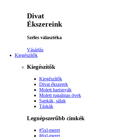
Divat
Ékszereink
Széles választéka
Vásárlás
Kiegészítők
Kiegészítők
Kiegészítők
Divat ékszerek
Molett harisnyák
Molett rugalmas övek
Sapkák, sálak
Táskák
Legnépszerűbb cimkék
#5xl-meret
#6xl-meret