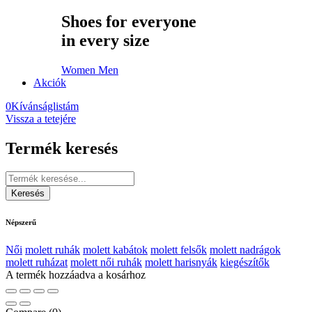
Shoes for everyone
in every size
Women
Men
Akciók
0
Kívánságlistám
Vissza a tetejére
Termék keresés
Népszerű
Női
molett ruhák
molett kabátok
molett felsők
molett nadrágok
molett ruházat
molett női ruhák
molett harisnyák
kiegészítők
A termék hozzáadva a kosárhoz