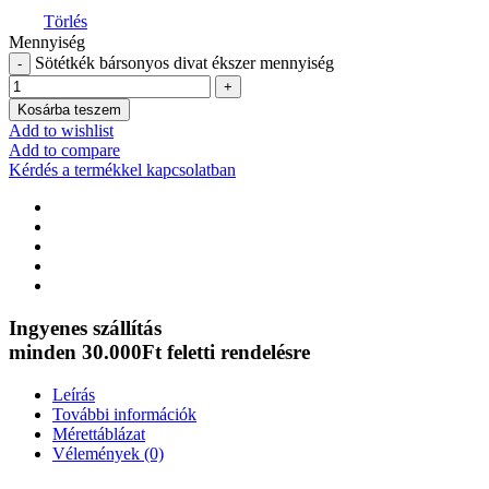
Törlés
Mennyiség
Sötétkék bársonyos divat ékszer mennyiség
Kosárba teszem
Add to wishlist
Add to compare
Kérdés a termékkel kapcsolatban
Ingyenes szállítás
minden 30.000Ft feletti rendelésre
Leírás
További információk
Mérettáblázat
Vélemények (0)