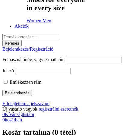
in every size
Women
Men
Akciók
Bejelentkezés/Regisztráció
Felhasználónév, vagy e-mail cím
Jelszó
Emlékezzen rám
Elfelejtettem a jelszavam
Új vásárló vagyok
regisztrálni szeretnék
0
Kívánságlistám
0
kosárban
Kosár tartalma (0 tétel)