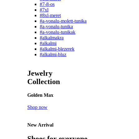
#7-8-os
#7xl
#8xl-meret
#a-vonalu-molett-tunika
#a-vonalu-tunika
#a-vonalu-tunikak
#alkalmakra
#alkalmi
#alkalmi-blezerek
#alkalmi-bluz
Jewelry
Collection
Golden Max
Shop now
New Arrival
Shoes for everyone