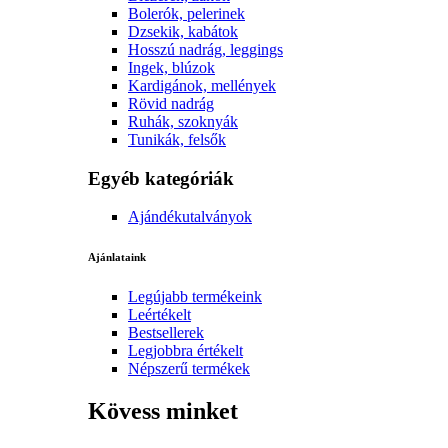
Bolerók, pelerinek
Dzsekik, kabátok
Hosszú nadrág, leggings
Ingek, blúzok
Kardigánok, mellények
Rövid nadrág
Ruhák, szoknyák
Tunikák, felsők
Egyéb kategóriák
Ajándékutalványok
Ajánlataink
Legújabb termékeink
Leértékelt
Bestsellerek
Legjobbra értékelt
Népszerű termékek
Kövess minket