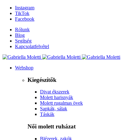
Instagram
TikTok
Facebook
Rólunk
Blog
Segítség
Kapcsolatfelvétel
Webshop
Kiegészítők
Divat ékszerek
Molett harisnyák
Molett rugalmas övek
Sapkák, sálak
Táskák
Női molett ruházat
Blézerek, zakók