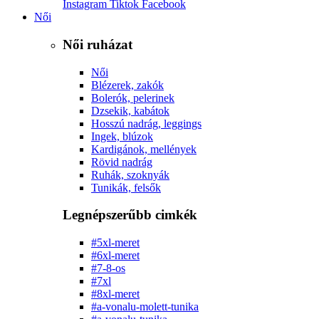
Instagram
Tiktok
Facebook
Női
Női ruházat
Női
Blézerek, zakók
Bolerók, pelerinek
Dzsekik, kabátok
Hosszú nadrág, leggings
Ingek, blúzok
Kardigánok, mellények
Rövid nadrág
Ruhák, szoknyák
Tunikák, felsők
Legnépszerűbb cimkék
#5xl-meret
#6xl-meret
#7-8-os
#7xl
#8xl-meret
#a-vonalu-molett-tunika