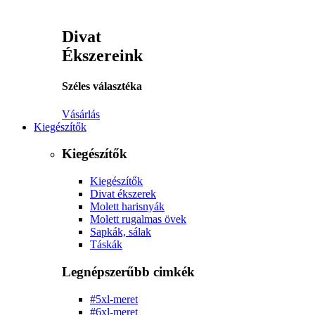
Divat
Ékszereink
Széles választéka
Vásárlás
Kiegészítők
Kiegészítők
Kiegészítők
Divat ékszerek
Molett harisnyák
Molett rugalmas övek
Sapkák, sálak
Táskák
Legnépszerűbb cimkék
#5xl-meret
#6xl-meret