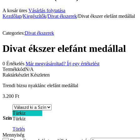
A kosár üres
Vásárlás folytatása
Kezdőlap
/
Kiegészítők
/
Divat ékszerek
/
Divat ékszer elefánt medállal
Categories:
Divat ékszerek
Divat ékszer elefánt medállal
0 Értékelés
Már megvásároltad? Írj egy értékelést
Termékkód
N/A
Raktárkészlet
Készleten
Trendi bizsu nyaklánc elefánt medállal
3.200
Ft
Türkiz
Szín
Türkiz
Törlés
Mennyiség