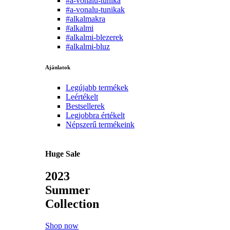
#a-vonalu-tunika
#a-vonalu-tunikak
#alkalmakra
#alkalmi
#alkalmi-blezerek
#alkalmi-bluz
Ajánlatok
Legújabb termékek
Leértékelt
Bestsellerek
Legjobbra értékelt
Népszerű termékeink
Huge Sale
2023
Summer
Collection
Shop now