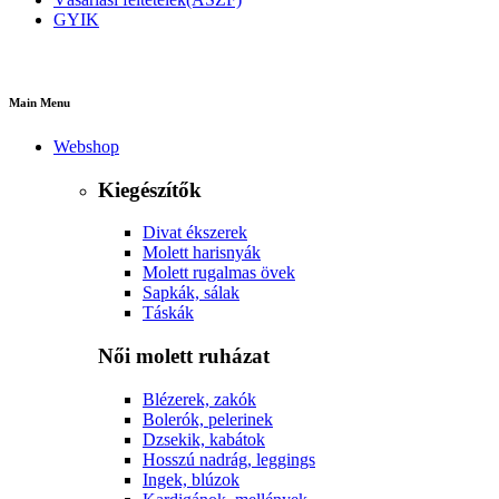
GYIK
Main Menu
Webshop
Kiegészítők
Divat ékszerek
Molett harisnyák
Molett rugalmas övek
Sapkák, sálak
Táskák
Női molett ruházat
Blézerek, zakók
Bolerók, pelerinek
Dzsekik, kabátok
Hosszú nadrág, leggings
Ingek, blúzok