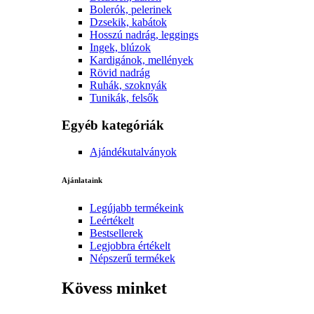
Bolerók, pelerinek
Dzsekik, kabátok
Hosszú nadrág, leggings
Ingek, blúzok
Kardigánok, mellények
Rövid nadrág
Ruhák, szoknyák
Tunikák, felsők
Egyéb kategóriák
Ajándékutalványok
Ajánlataink
Legújabb termékeink
Leértékelt
Bestsellerek
Legjobbra értékelt
Népszerű termékek
Kövess minket