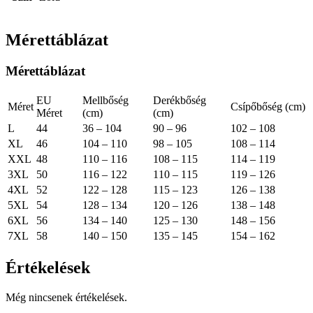
Mérettáblázat
Mérettáblázat
EU
Mellbőség
Derékbőség
Méret
Csípőbőség (cm)
Méret
(cm)
(cm)
L
44
36 – 104
90 – 96
102 – 108
XL
46
104 – 110
98 – 105
108 – 114
XXL
48
110 – 116
108 – 115
114 – 119
3XL
50
116 – 122
110 – 115
119 – 126
4XL
52
122 – 128
115 – 123
126 – 138
5XL
54
128 – 134
120 – 126
138 – 148
6XL
56
134 – 140
125 – 130
148 – 156
7XL
58
140 – 150
135 – 145
154 – 162
Értékelések
Még nincsenek értékelések.