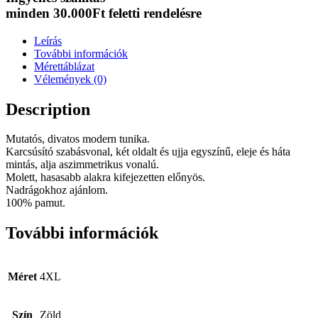
minden 30.000Ft feletti rendelésre
Leírás
További információk
Mérettáblázat
Vélemények (0)
Description
Mutatós, divatos modern tunika.
Karcsúsító szabásvonal, két oldalt és ujja egyszínű, eleje és háta
mintás, alja aszimmetrikus vonalú.
Molett, hasasabb alakra kifejezetten előnyös.
Nadrágokhoz ajánlom.
100% pamut.
További információk
Méret
4XL
Szín
Zöld