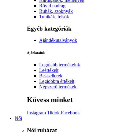
Kardigánok, mellények
Rövid nadrág
Ruhák, szoknyák
Tunikák, felsők
Egyéb kategóriák
Ajándékutalványok
Ajánlataink
Legújabb termékeink
Leértékelt
Bestsellerek
Legjobbra értékelt
Népszerű termékek
Kövess minket
Instagram
Tiktok
Facebook
Női
Női ruházat