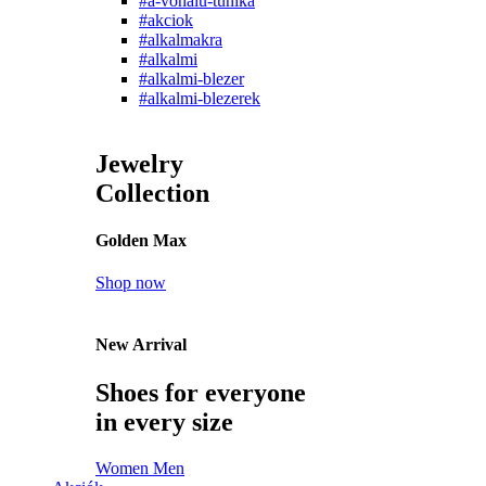
#a-vonalu-tunika
#akciok
#alkalmakra
#alkalmi
#alkalmi-blezer
#alkalmi-blezerek
Jewelry
Collection
Golden Max
Shop now
New Arrival
Shoes for everyone
in every size
Women
Men