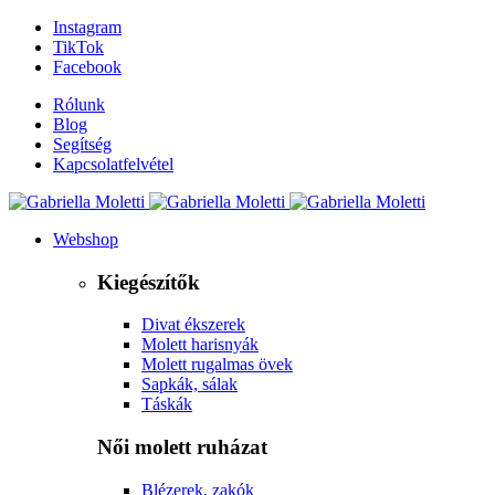
Instagram
TikTok
Facebook
Rólunk
Blog
Segítség
Kapcsolatfelvétel
Webshop
Kiegészítők
Divat ékszerek
Molett harisnyák
Molett rugalmas övek
Sapkák, sálak
Táskák
Női molett ruházat
Blézerek, zakók