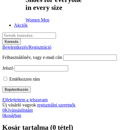
in every size
Women
Men
Akciók
Bejelentkezés/Regisztráció
Felhasználónév, vagy e-mail cím
Jelszó
Emlékezzen rám
Elfelejtettem a jelszavam
Új vásárló vagyok
regisztrálni szeretnék
0
Kívánságlistám
0
kosárban
Kosár tartalma (0 tétel)