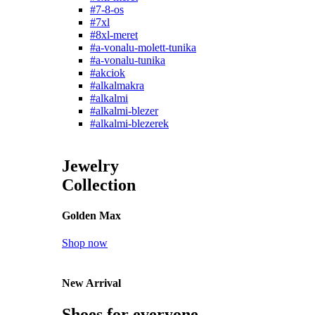
#7-8-os
#7xl
#8xl-meret
#a-vonalu-molett-tunika
#a-vonalu-tunika
#akciok
#alkalmakra
#alkalmi
#alkalmi-blezer
#alkalmi-blezerek
Jewelry
Collection
Golden Max
Shop now
New Arrival
Shoes for everyone