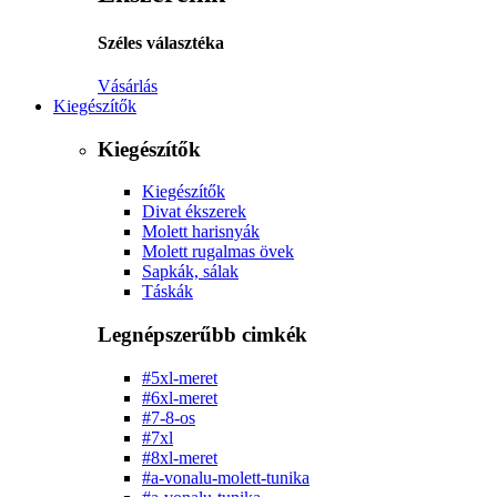
Széles választéka
Vásárlás
Kiegészítők
Kiegészítők
Kiegészítők
Divat ékszerek
Molett harisnyák
Molett rugalmas övek
Sapkák, sálak
Táskák
Legnépszerűbb cimkék
#5xl-meret
#6xl-meret
#7-8-os
#7xl
#8xl-meret
#a-vonalu-molett-tunika