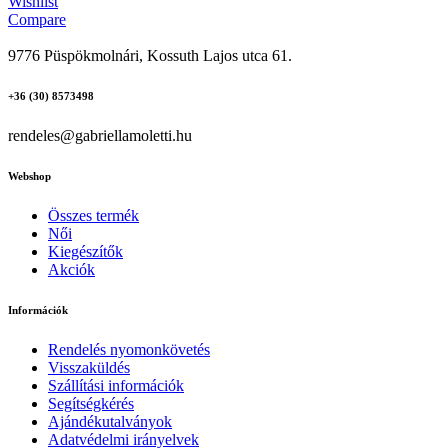
Wishlist
Compare
9776 Püspökmolnári, Kossuth Lajos utca 61.
+36 (30) 8573498
rendeles@gabriellamoletti.hu
Webshop
Összes termék
Női
Kiegészítők
Akciók
Információk
Rendelés nyomonkövetés
Visszaküldés
Szállítási információk
Segítségkérés
Ajándékutalványok
Adatvédelmi irányelvek