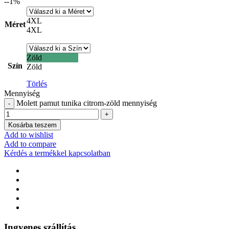
-
-1
%
4XL
Méret
4XL
Zöld
Szín
Zöld
Törlés
Mennyiség
Molett pamut tunika citrom-zöld mennyiség
Kosárba teszem
Add to wishlist
Add to compare
Kérdés a termékkel kapcsolatban
Ingyenes szállítás