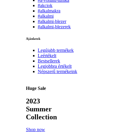
#a-vonalu-tunika
#akciok
#alkalmakra
#alkalmi
#alkalmi-blezer
#alkalmi-blezerek
Ajánlatok
Legújabb termékek
Leértékelt
Bestsellerek
Legjobbra értékelt
Népszerű termékeink
Huge Sale
2023
Summer
Collection
Shop now