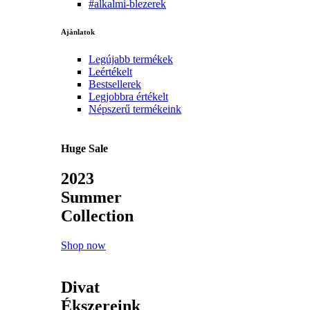
#alkalmi-blezerek
Ajánlatok
Legújabb termékek
Leértékelt
Bestsellerek
Legjobbra értékelt
Népszerű termékeink
Huge Sale
2023
Summer
Collection
Shop now
Divat
Ékszereink