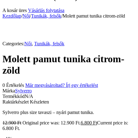
A kosár üres
Vásárlás folytatása
Kezdőlap
/
Női
/
Tunikák, felsők
/
Molett pamut tunika citrom-zöld
-47%
Categories:
Női
,
Tunikák, felsők
Molett pamut tunika citrom-
zöld
0 Értékelés
Már megvásároltad? Írj egy értékelést
Márka
Sylverro
Termékkód
N/A
Raktárkészlet
Készleten
Sylverro plus size tavaszi – nyári pamut tunika.
12.900
Ft
Original price was: 12.900 Ft.
6.800
Ft
Current price is:
6.800 Ft.