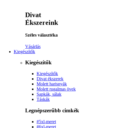
Divat
Ékszereink
Széles választéka
Vásárlás
Kiegészítők
Kiegészítők
Kiegészítők
Divat ékszerek
Molett harisnyák
Molett rugalmas övek
Sapkák, sálak
Táskák
Legnépszerűbb cimkék
#5xl-meret
#6xl-meret