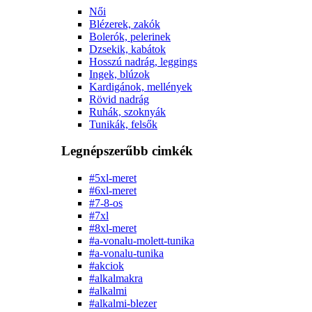
Női
Blézerek, zakók
Bolerók, pelerinek
Dzsekik, kabátok
Hosszú nadrág, leggings
Ingek, blúzok
Kardigánok, mellények
Rövid nadrág
Ruhák, szoknyák
Tunikák, felsők
Legnépszerűbb cimkék
#5xl-meret
#6xl-meret
#7-8-os
#7xl
#8xl-meret
#a-vonalu-molett-tunika
#a-vonalu-tunika
#akciok
#alkalmakra
#alkalmi
#alkalmi-blezer