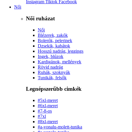
Instagram
Tiktok
Facebook
Női
Női ruházat
Női
Blézerek, zakók
Bolerók, pelerinek
Dzsekik, kabátok
Hosszú nadrág, leggings
Ingek, blúzok
Kardigánok, mellények
Rövid nadrág
Ruhák, szoknyák
Tunikák, felsők
Legnépszerűbb cimkék
#5xl-meret
#6xl-meret
#7-8-os
#7xl
#8xl-meret
#a-vonalu-molett-tunika