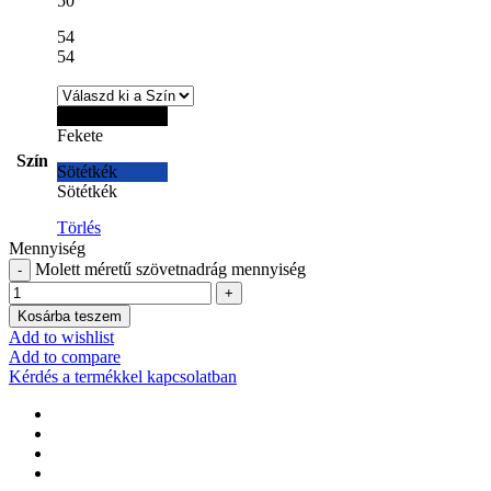
50
54
54
Fekete
Fekete
Szín
Sötétkék
Sötétkék
Törlés
Mennyiség
Molett méretű szövetnadrág mennyiség
Kosárba teszem
Add to wishlist
Add to compare
Kérdés a termékkel kapcsolatban