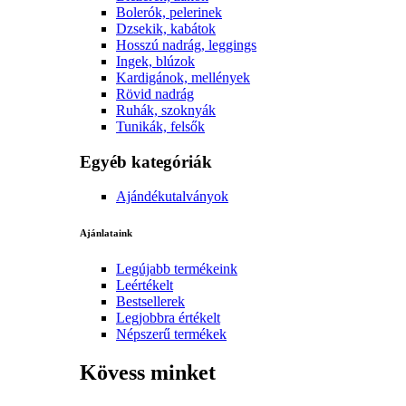
Bolerók, pelerinek
Dzsekik, kabátok
Hosszú nadrág, leggings
Ingek, blúzok
Kardigánok, mellények
Rövid nadrág
Ruhák, szoknyák
Tunikák, felsők
Egyéb kategóriák
Ajándékutalványok
Ajánlataink
Legújabb termékeink
Leértékelt
Bestsellerek
Legjobbra értékelt
Népszerű termékek
Kövess minket