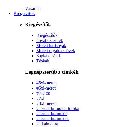
Vásárlás
Kiegészítők
Kiegészítők
Kiegészítők
Divat ékszerek
Molett harisnyák
Molett rugalmas övek
Sapkák, sálak
Táskák
Legnépszerűbb cimkék
#5xl-meret
#6xl-meret
#7-8-os
#7xl
#8xl-meret
#a-vonalu-molett-tunika
#a-vonalu-tunika
#a-vonalu-tunikak
#alkalmakra