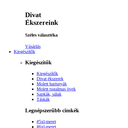
Divat
Ékszereink
Széles választéka
Vásárlás
Kiegészítők
Kiegészítők
Kiegészítők
Divat ékszerek
Molett harisnyák
Molett rugalmas övek
Sapkák, sálak
Táskák
Legnépszerűbb cimkék
#5xl-meret
#6xl-meret