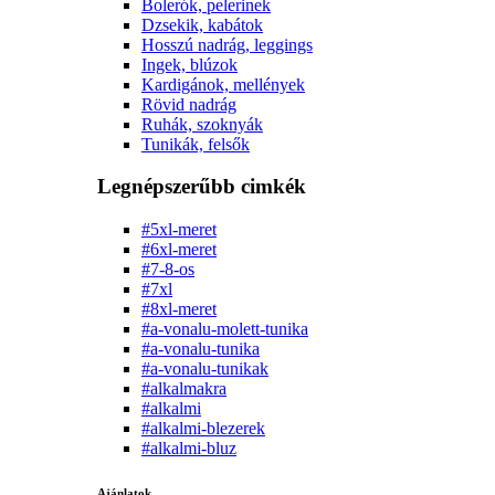
Bolerók, pelerinek
Dzsekik, kabátok
Hosszú nadrág, leggings
Ingek, blúzok
Kardigánok, mellények
Rövid nadrág
Ruhák, szoknyák
Tunikák, felsők
Legnépszerűbb cimkék
#5xl-meret
#6xl-meret
#7-8-os
#7xl
#8xl-meret
#a-vonalu-molett-tunika
#a-vonalu-tunika
#a-vonalu-tunikak
#alkalmakra
#alkalmi
#alkalmi-blezerek
#alkalmi-bluz
Ajánlatok