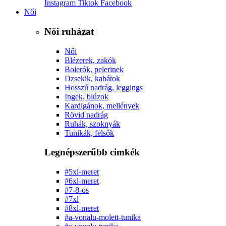
Instagram
Tiktok
Facebook
Női
Női ruházat
Női
Blézerek, zakók
Bolerók, pelerinek
Dzsekik, kabátok
Hosszú nadrág, leggings
Ingek, blúzok
Kardigánok, mellények
Rövid nadrág
Ruhák, szoknyák
Tunikák, felsők
Legnépszerűbb cimkék
#5xl-meret
#6xl-meret
#7-8-os
#7xl
#8xl-meret
#a-vonalu-molett-tunika