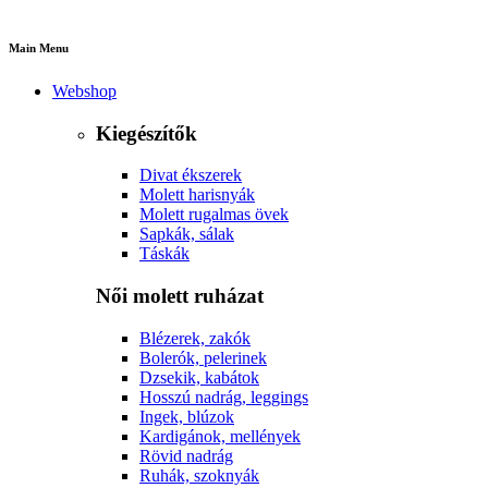
Main Menu
Webshop
Kiegészítők
Divat ékszerek
Molett harisnyák
Molett rugalmas övek
Sapkák, sálak
Táskák
Női molett ruházat
Blézerek, zakók
Bolerók, pelerinek
Dzsekik, kabátok
Hosszú nadrág, leggings
Ingek, blúzok
Kardigánok, mellények
Rövid nadrág
Ruhák, szoknyák