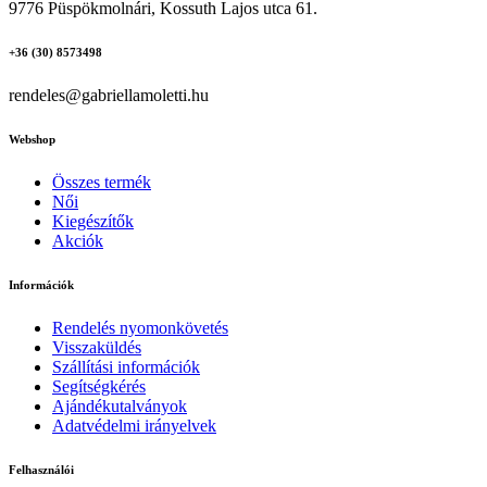
9776 Püspökmolnári, Kossuth Lajos utca 61.
+36 (30) 8573498
rendeles@gabriellamoletti.hu
Webshop
Összes termék
Női
Kiegészítők
Akciók
Információk
Rendelés nyomonkövetés
Visszaküldés
Szállítási információk
Segítségkérés
Ajándékutalványok
Adatvédelmi irányelvek
Felhasználói