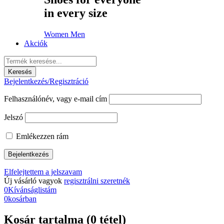
in every size
Women
Men
Akciók
Bejelentkezés/Regisztráció
Felhasználónév, vagy e-mail cím
Jelszó
Emlékezzen rám
Elfelejtettem a jelszavam
Új vásárló vagyok
regisztrálni szeretnék
0
Kívánságlistám
0
kosárban
Kosár tartalma (0 tétel)