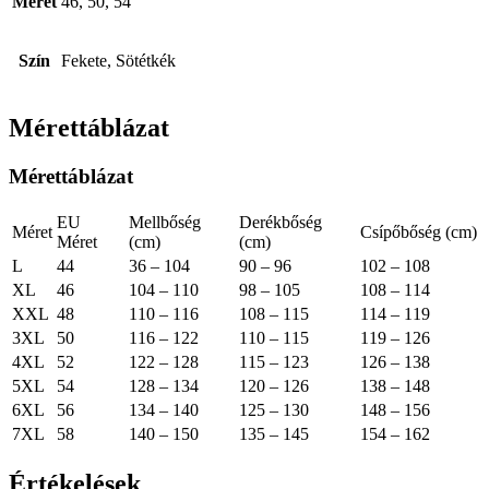
Méret
46, 50, 54
Szín
Fekete, Sötétkék
Mérettáblázat
Mérettáblázat
EU
Mellbőség
Derékbőség
Méret
Csípőbőség (cm)
Méret
(cm)
(cm)
L
44
36 – 104
90 – 96
102 – 108
XL
46
104 – 110
98 – 105
108 – 114
XXL
48
110 – 116
108 – 115
114 – 119
3XL
50
116 – 122
110 – 115
119 – 126
4XL
52
122 – 128
115 – 123
126 – 138
5XL
54
128 – 134
120 – 126
138 – 148
6XL
56
134 – 140
125 – 130
148 – 156
7XL
58
140 – 150
135 – 145
154 – 162
Értékelések