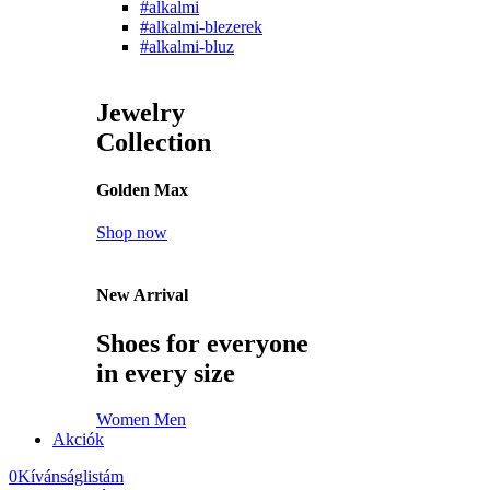
#alkalmi
#alkalmi-blezerek
#alkalmi-bluz
Jewelry
Collection
Golden Max
Shop now
New Arrival
Shoes for everyone
in every size
Women
Men
Akciók
0
Kívánságlistám