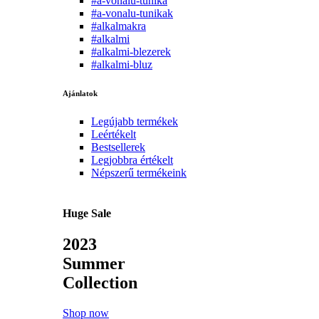
#a-vonalu-tunika
#a-vonalu-tunikak
#alkalmakra
#alkalmi
#alkalmi-blezerek
#alkalmi-bluz
Ajánlatok
Legújabb termékek
Leértékelt
Bestsellerek
Legjobbra értékelt
Népszerű termékeink
Huge Sale
2023
Summer
Collection
Shop now