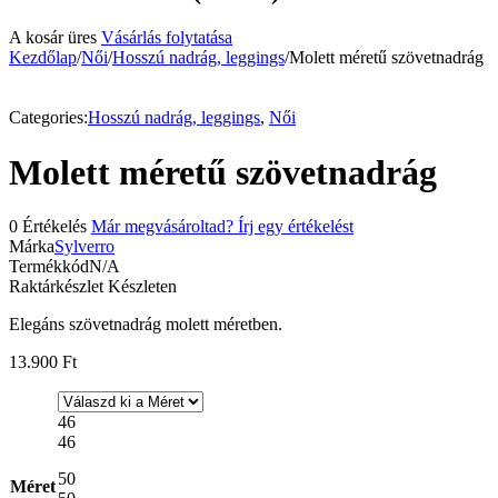
A kosár üres
Vásárlás folytatása
Kezdőlap
/
Női
/
Hosszú nadrág, leggings
/
Molett méretű szövetnadrág
Categories:
Hosszú nadrág, leggings
,
Női
Molett méretű szövetnadrág
0 Értékelés
Már megvásároltad? Írj egy értékelést
Márka
Sylverro
Termékkód
N/A
Raktárkészlet
Készleten
Elegáns szövetnadrág molett méretben.
13.900
Ft
46
46
50
Méret