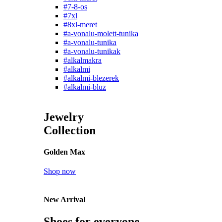
#7-8-os
#7xl
#8xl-meret
#a-vonalu-molett-tunika
#a-vonalu-tunika
#a-vonalu-tunikak
#alkalmakra
#alkalmi
#alkalmi-blezerek
#alkalmi-bluz
Jewelry
Collection
Golden Max
Shop now
New Arrival
Shoes for everyone