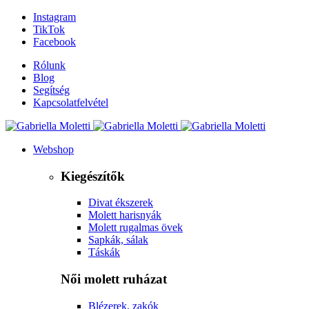
Instagram
TikTok
Facebook
Rólunk
Blog
Segítség
Kapcsolatfelvétel
Webshop
Kiegészítők
Divat ékszerek
Molett harisnyák
Molett rugalmas övek
Sapkák, sálak
Táskák
Női molett ruházat
Blézerek, zakók