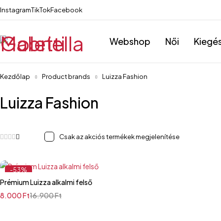
Instagram
TikTok
Facebook
Webshop
Női
Kiegé
Kezdőlap
Product brands
Luizza Fashion
Luizza Fashion
Csak az akciós termékek megjelenítése
-53%
Prémium Luizza alkalmi felső
8.000
Ft
16.900
Ft