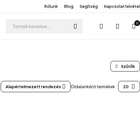
Rólunk
Blog
Segítség
Kapcsolatfelvétel
0
Alapértelmezett rendezés
Oldalankénti termékek
20