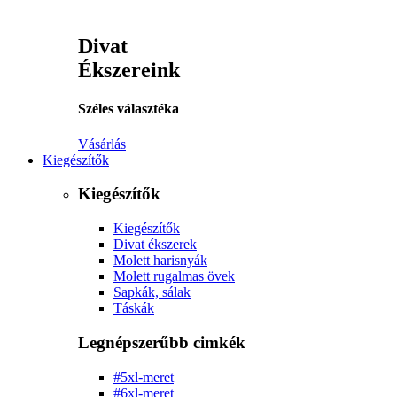
Divat
Ékszereink
Széles választéka
Vásárlás
Kiegészítők
Kiegészítők
Kiegészítők
Divat ékszerek
Molett harisnyák
Molett rugalmas övek
Sapkák, sálak
Táskák
Legnépszerűbb cimkék
#5xl-meret
#6xl-meret