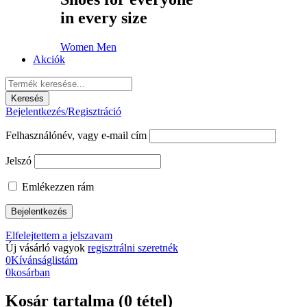
in every size
Women
Men
Akciók
Bejelentkezés/Regisztráció
Felhasználónév, vagy e-mail cím
Jelszó
Emlékezzen rám
Elfelejtettem a jelszavam
Új vásárló vagyok
regisztrálni szeretnék
0
Kívánságlistám
0
kosárban
Kosár tartalma (0 tétel)