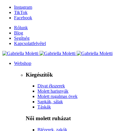
Instagram
TikTok
Facebook
Rólunk
Blog
Segítség
Kapcsolatfelvétel
Webshop
Kiegészítők
Divat ékszerek
Molett harisnyák
Molett rugalmas övek
Sapkák, sálak
Táskák
Női molett ruházat
Blézerek, zakók