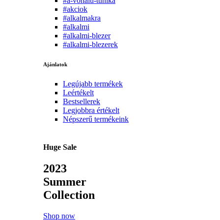
#a-vonalu-tunika
#akciok
#alkalmakra
#alkalmi
#alkalmi-blezer
#alkalmi-blezerek
Ajánlatok
Legújabb termékek
Leértékelt
Bestsellerek
Legjobbra értékelt
Népszerű termékeink
Huge Sale
2023
Summer
Collection
Shop now