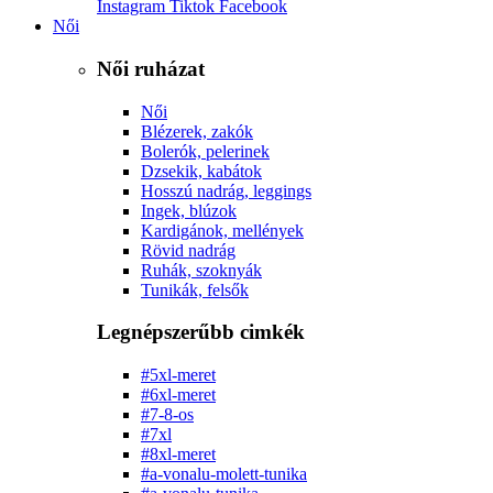
Instagram
Tiktok
Facebook
Női
Női ruházat
Női
Blézerek, zakók
Bolerók, pelerinek
Dzsekik, kabátok
Hosszú nadrág, leggings
Ingek, blúzok
Kardigánok, mellények
Rövid nadrág
Ruhák, szoknyák
Tunikák, felsők
Legnépszerűbb cimkék
#5xl-meret
#6xl-meret
#7-8-os
#7xl
#8xl-meret
#a-vonalu-molett-tunika