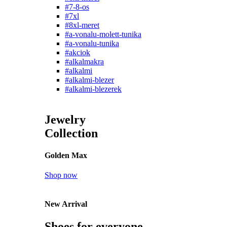
#7-8-os
#7xl
#8xl-meret
#a-vonalu-molett-tunika
#a-vonalu-tunika
#akciok
#alkalmakra
#alkalmi
#alkalmi-blezer
#alkalmi-blezerek
Jewelry
Collection
Golden Max
Shop now
New Arrival
Shoes for everyone