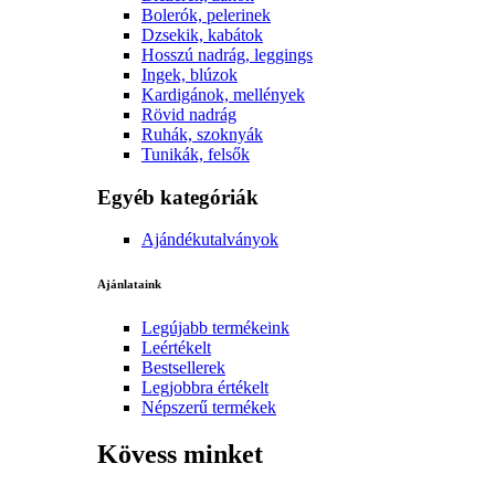
Bolerók, pelerinek
Dzsekik, kabátok
Hosszú nadrág, leggings
Ingek, blúzok
Kardigánok, mellények
Rövid nadrág
Ruhák, szoknyák
Tunikák, felsők
Egyéb kategóriák
Ajándékutalványok
Ajánlataink
Legújabb termékeink
Leértékelt
Bestsellerek
Legjobbra értékelt
Népszerű termékek
Kövess minket