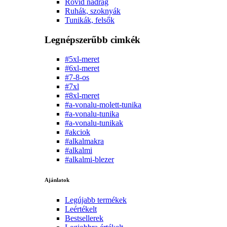
Rövid nadrág
Ruhák, szoknyák
Tunikák, felsők
Legnépszerűbb cimkék
#5xl-meret
#6xl-meret
#7-8-os
#7xl
#8xl-meret
#a-vonalu-molett-tunika
#a-vonalu-tunika
#a-vonalu-tunikak
#akciok
#alkalmakra
#alkalmi
#alkalmi-blezer
Ajánlatok
Legújabb termékek
Leértékelt
Bestsellerek