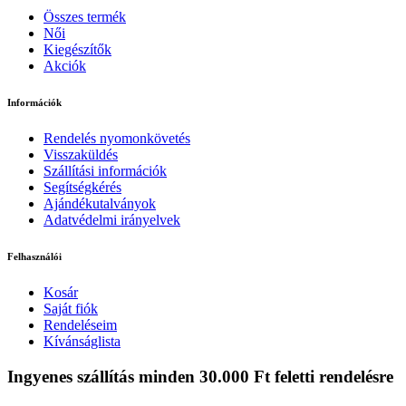
Összes termék
Női
Kiegészítők
Akciók
Információk
Rendelés nyomonkövetés
Visszaküldés
Szállítási információk
Segítségkérés
Ajándékutalványok
Adatvédelmi irányelvek
Felhasználói
Kosár
Saját fiók
Rendeléseim
Kívánságlista
Ingyenes szállítás minden 30.000 Ft feletti rendelésre