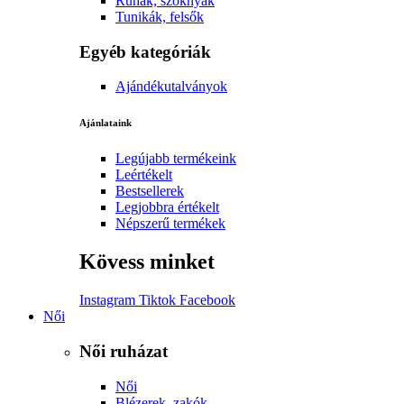
Ruhák, szoknyák
Tunikák, felsők
Egyéb kategóriák
Ajándékutalványok
Ajánlataink
Legújabb termékeink
Leértékelt
Bestsellerek
Legjobbra értékelt
Népszerű termékek
Kövess minket
Instagram
Tiktok
Facebook
Női
Női ruházat
Női
Blézerek, zakók