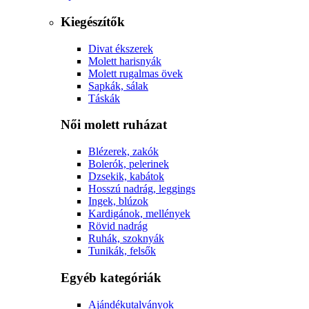
Kiegészítők
Divat ékszerek
Molett harisnyák
Molett rugalmas övek
Sapkák, sálak
Táskák
Női molett ruházat
Blézerek, zakók
Bolerók, pelerinek
Dzsekik, kabátok
Hosszú nadrág, leggings
Ingek, blúzok
Kardigánok, mellények
Rövid nadrág
Ruhák, szoknyák
Tunikák, felsők
Egyéb kategóriák
Ajándékutalványok