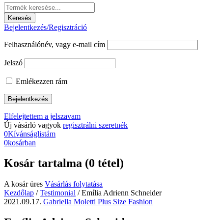
Bejelentkezés/Regisztráció
Felhasználónév, vagy e-mail cím
Jelszó
Emlékezzen rám
Elfelejtettem a jelszavam
Új vásárló vagyok
regisztrálni szeretnék
0
Kívánságlistám
0
kosárban
Kosár tartalma (0 tétel)
A kosár üres
Vásárlás folytatása
Kezdőlap
/
Testimonial
/
Emília Adrienn Schneider
2021.09.17.
Gabriella Moletti Plus Size Fashion