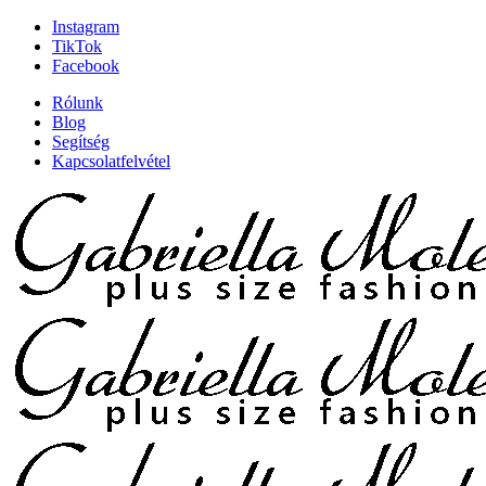
Instagram
TikTok
Facebook
Rólunk
Blog
Segítség
Kapcsolatfelvétel