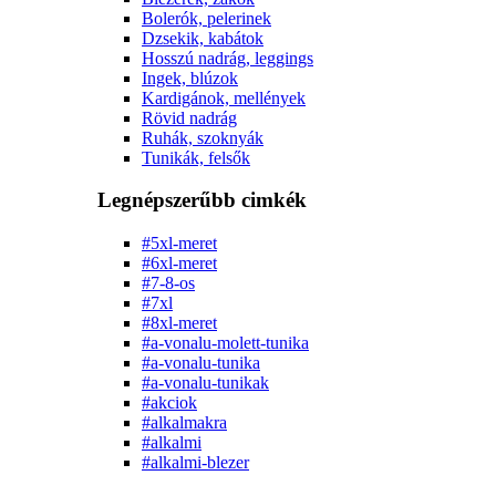
Bolerók, pelerinek
Dzsekik, kabátok
Hosszú nadrág, leggings
Ingek, blúzok
Kardigánok, mellények
Rövid nadrág
Ruhák, szoknyák
Tunikák, felsők
Legnépszerűbb cimkék
#5xl-meret
#6xl-meret
#7-8-os
#7xl
#8xl-meret
#a-vonalu-molett-tunika
#a-vonalu-tunika
#a-vonalu-tunikak
#akciok
#alkalmakra
#alkalmi
#alkalmi-blezer