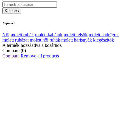
Népszerű
Női
molett ruhák
molett kabátok
molett felsők
molett nadrágok
molett ruházat
molett női ruhák
molett harisnyák
kiegészítők
A termék hozzáadva a kosárhoz
Compare
(0)
Compare
Remove all products