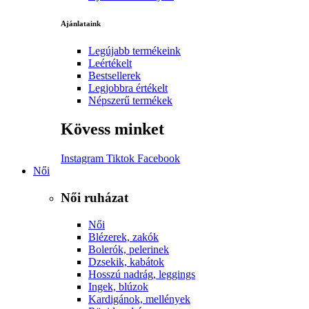
Ajánlataink
Legújabb termékeink
Leértékelt
Bestsellerek
Legjobbra értékelt
Népszerű termékek
Kövess minket
Instagram
Tiktok
Facebook
Női
Női ruházat
Női
Blézerek, zakók
Bolerók, pelerinek
Dzsekik, kabátok
Hosszú nadrág, leggings
Ingek, blúzok
Kardigánok, mellények