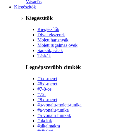
Vásárlás
Kiegészítők
Kiegészítők
Kiegészítők
Divat ékszerek
Molett harisnyák
Molett rugalmas övek
Sapkák, sálak
Táskák
Legnépszerűbb cimkék
#5xl-meret
#6xl-meret
#7-8-os
#7xl
#8xl-meret
#a-vonalu-molett-tunika
#a-vonalu-tunika
#a-vonalu-tunikak
#akciok
#alkalmakra