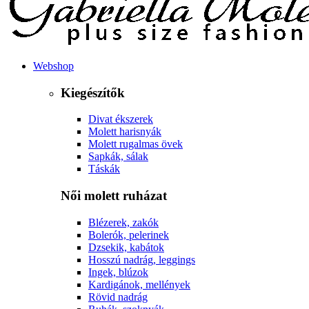
Webshop
Kiegészítők
Divat ékszerek
Molett harisnyák
Molett rugalmas övek
Sapkák, sálak
Táskák
Női molett ruházat
Blézerek, zakók
Bolerók, pelerinek
Dzsekik, kabátok
Hosszú nadrág, leggings
Ingek, blúzok
Kardigánok, mellények
Rövid nadrág