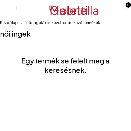
0
Kezdőlap
“női ingek” címkével rendelkező termékek
női ingek
Egy termék se felelt meg a
keresésnek.