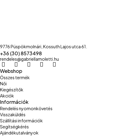
9776 Püspökmolnári, Kossuth Lajos utca 61.
+36 (30) 8573498
rendeles@gabriellamoletti.hu
Webshop
Összes termék
Női
Kiegészítők
Akciók
Információk
Rendelés nyomonkövetés
Visszaküldés
Szállítási információk
Segítségkérés
Ajándékutalványok