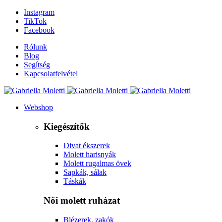
Instagram
TikTok
Facebook
Rólunk
Blog
Segítség
Kapcsolatfelvétel
Webshop
Kiegészítők
Divat ékszerek
Molett harisnyák
Molett rugalmas övek
Sapkák, sálak
Táskák
Női molett ruházat
Blézerek, zakók