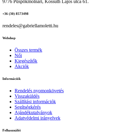
9776 Püspökmolnári, Kossuth Lajos utca 61.
+36 (30) 8573498
rendeles@gabriellamoletti.hu
Webshop
Összes termék
Női
Kiegészítők
Akciók
Információk
Rendelés nyomonkövetés
Visszaküldés
Szállítási információk
Segítségkérés
Ajándékutalványok
Adatvédelmi irányelvek
Felhasználói