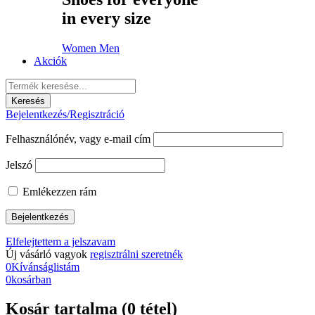
in every size
Women
Men
Akciók
Bejelentkezés/Regisztráció
Felhasználónév, vagy e-mail cím
Jelszó
Emlékezzen rám
Elfelejtettem a jelszavam
Új vásárló vagyok
regisztrálni szeretnék
0
Kívánságlistám
0
kosárban
Kosár tartalma (0 tétel)