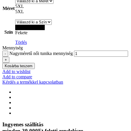
5XL
Méret
5XL
Fekete
Szín
Fekete
Törlés
Mennyiség
Nagyméretű női tunika mennyiség
Kosárba teszem
Add to wishlist
Add to compare
Kérdés a termékkel kapcsolatban
Ingyenes szállítás
minden 30.000Ft feletti rendelésre