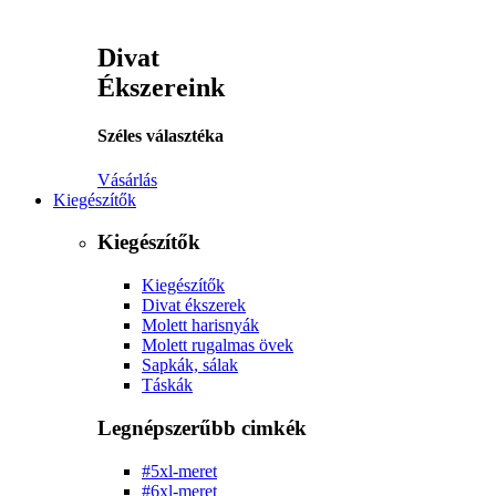
Divat
Ékszereink
Széles választéka
Vásárlás
Kiegészítők
Kiegészítők
Kiegészítők
Divat ékszerek
Molett harisnyák
Molett rugalmas övek
Sapkák, sálak
Táskák
Legnépszerűbb cimkék
#5xl-meret
#6xl-meret