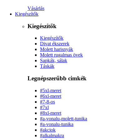
Vásárlás
Kiegészítők
Kiegészítők
Kiegészítők
Divat ékszerek
Molett harisnyák
Molett rugalmas övek
Sapkák, sálak
Táskák
Legnépszerűbb cimkék
#5xl-meret
#6xl-meret
#7-8-os
#7xl
#8xl-meret
#a-vonalu-molett-tunika
#a-vonalu-tunika
#akciok
#alkalmakra