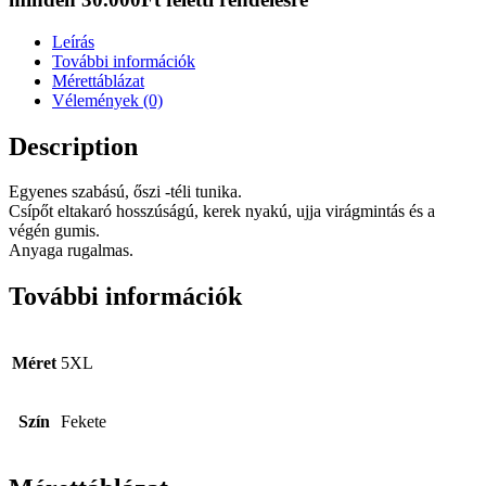
Leírás
További információk
Mérettáblázat
Vélemények (0)
Description
Egyenes szabású, őszi -téli tunika.
Csípőt eltakaró hosszúságú, kerek nyakú, ujja virágmintás és a
végén gumis.
Anyaga rugalmas.
További információk
Méret
5XL
Szín
Fekete