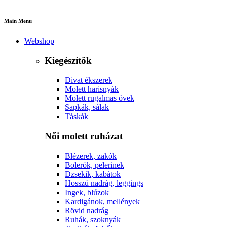
Main Menu
Webshop
Kiegészítők
Divat ékszerek
Molett harisnyák
Molett rugalmas övek
Sapkák, sálak
Táskák
Női molett ruházat
Blézerek, zakók
Bolerók, pelerinek
Dzsekik, kabátok
Hosszú nadrág, leggings
Ingek, blúzok
Kardigánok, mellények
Rövid nadrág
Ruhák, szoknyák