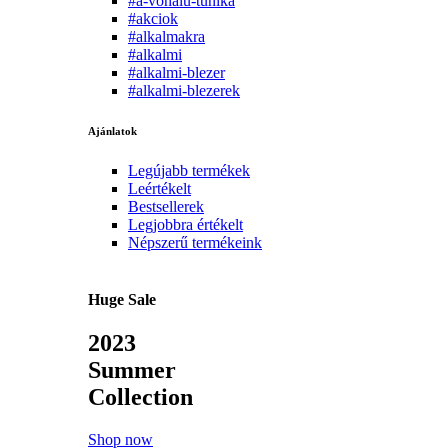
#a-vonalu-tunika
#akciok
#alkalmakra
#alkalmi
#alkalmi-blezer
#alkalmi-blezerek
Ajánlatok
Legújabb termékek
Leértékelt
Bestsellerek
Legjobbra értékelt
Népszerű termékeink
Huge Sale
2023
Summer
Collection
Shop now