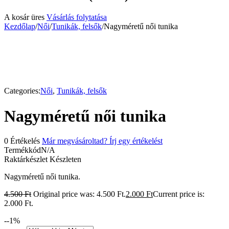
A kosár üres
Vásárlás folytatása
Kezdőlap
/
Női
/
Tunikák, felsők
/
Nagyméretű női tunika
-56%
Categories:
Női
,
Tunikák, felsők
Nagyméretű női tunika
0 Értékelés
Már megvásároltad? Írj egy értékelést
Termékkód
N/A
Raktárkészlet
Készleten
Nagyméretű női tunika.
4.500
Ft
Original price was: 4.500 Ft.
2.000
Ft
Current price is:
2.000 Ft.
-
-1
%