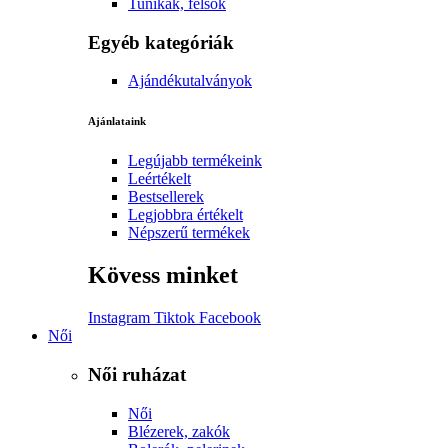
Tunikák, felsők
Egyéb kategóriák
Ajándékutalványok
Ajánlataink
Legújabb termékeink
Leértékelt
Bestsellerek
Legjobbra értékelt
Népszerű termékek
Kövess minket
Instagram
Tiktok
Facebook
Női
Női ruházat
Női
Blézerek, zakók