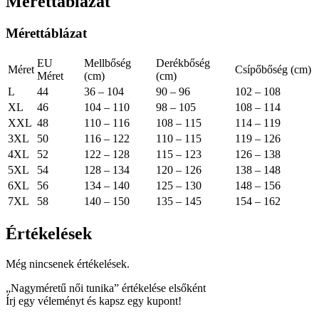
Mérettáblázat
Mérettáblázat
EU
Mellbőség
Derékbőség
Méret
Csípőbőség (cm)
Méret
(cm)
(cm)
L
44
36 – 104
90 – 96
102 – 108
XL
46
104 – 110
98 – 105
108 – 114
XXL
48
110 – 116
108 – 115
114 – 119
3XL
50
116 – 122
110 – 115
119 – 126
4XL
52
122 – 128
115 – 123
126 – 138
5XL
54
128 – 134
120 – 126
138 – 148
6XL
56
134 – 140
125 – 130
148 – 156
7XL
58
140 – 150
135 – 145
154 – 162
Értékelések
Még nincsenek értékelések.
„Nagyméretű női tunika” értékelése elsőként
Írj egy véleményt és kapsz egy kupont!