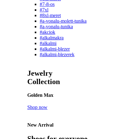
#7-8-os
#7xl
#8xl-meret
#a-vonalu-molett-tunika
#a-vonalu-tunika
#akciok
#alkalmakra
#alkalmi
#alkalmi-blezer
#alkalmi-blezerek
Jewelry
Collection
Golden Max
Shop now
New Arrival
Shoes for everyone