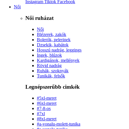
Instagram
Tiktok
Facebook
Női
Női ruházat
Női
Blézerek, zakók
Bolerók, pelerinek
Dzsekik, kabátok
Hosszú nadrág, leggings
Ingek, blúzok
Kardigánok, mellények
Rövid nadrág
Ruhák, szoknyák
Tunikák, felsők
Legnépszerűbb cimkék
#5xl-meret
#6xl-meret
#7-8-os
#7xl
#8xl-meret
#a-vonalu-molett-tunika