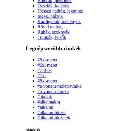
Bolerók, pelerinek
Dzsekik, kabátok
Hosszú nadrág, leggings
Ingek, blúzok
Kardigánok, mellények
Rövid nadrág
Ruhák, szoknyák
Tunikák, felsők
Legnépszerűbb cimkék
#5xl-meret
#6xl-meret
#7-8-os
#7xl
#8xl-meret
#a-vonalu-molett-tunika
#a-vonalu-tunika
#akciok
#alkalmakra
#alkalmi
#alkalmi-blezer
#alkalmi-blezerek
Ajánlatok