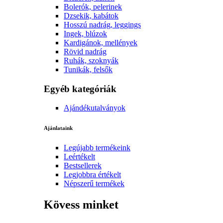
Bolerók, pelerinek
Dzsekik, kabátok
Hosszú nadrág, leggings
Ingek, blúzok
Kardigánok, mellények
Rövid nadrág
Ruhák, szoknyák
Tunikák, felsők
Egyéb kategóriák
Ajándékutalványok
Ajánlataink
Legújabb termékeink
Leértékelt
Bestsellerek
Legjobbra értékelt
Népszerű termékek
Kövess minket