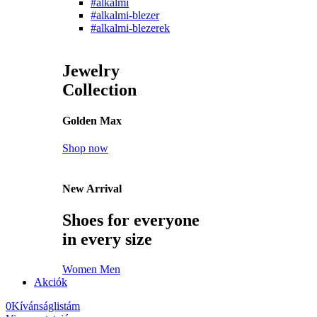
#alkalmi
#alkalmi-blezer
#alkalmi-blezerek
Jewelry
Collection
Golden Max
Shop now
New Arrival
Shoes for everyone
in every size
Women
Men
Akciók
0
Kívánságlistám