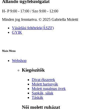
Állandó ügyfélszolgálat
H- P 9:00 - 17:00 / Szo 9:00 - 12:00
Minden jog fenntartva. © 2025 Gabriella Moletti
Vásárlási feltételek(ÁSZF)
GYIK
Main Menu
Webshop
Kiegészítők
Divat ékszerek
Molett harisnyák
Molett rugalmas övek
Sapkák, sálak
Táskák
Női molett ruházat