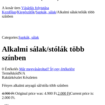
A kosár üres
Vásárlás folytatása
Kezdőlap
/
Kiegészítők
/
Sapkák, sálak
/
Alkalmi sálak/stólák több
színben
-59%
Categories:
Sapkák, sálak
Alkalmi sálak/stólák több
színben
0 Értékelés
Már megvásároltad? Írj egy értékelést
Termékkód
N/A
Raktárkészlet
Készleten
Fényes alkalmi anyagú sál/stóla több színben
4.900
Ft
Original price was: 4.900 Ft.
2.000
Ft
Current price is:
2.000 Ft.