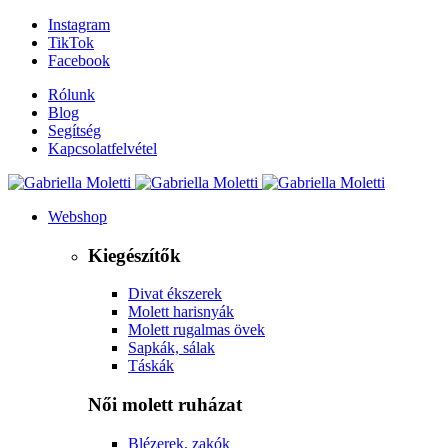
Instagram
TikTok
Facebook
Rólunk
Blog
Segítség
Kapcsolatfelvétel
Webshop
Kiegészítők
Divat ékszerek
Molett harisnyák
Molett rugalmas övek
Sapkák, sálak
Táskák
Női molett ruházat
Blézerek, zakók