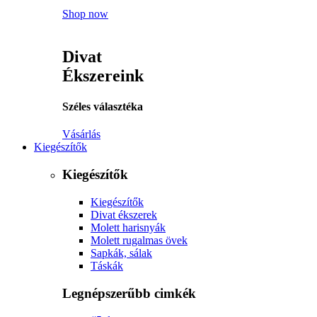
Shop now
Divat
Ékszereink
Széles választéka
Vásárlás
Kiegészítők
Kiegészítők
Kiegészítők
Divat ékszerek
Molett harisnyák
Molett rugalmas övek
Sapkák, sálak
Táskák
Legnépszerűbb cimkék