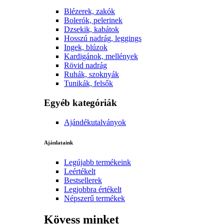
Blézerek, zakók
Bolerók, pelerinek
Dzsekik, kabátok
Hosszú nadrág, leggings
Ingek, blúzok
Kardigánok, mellények
Rövid nadrág
Ruhák, szoknyák
Tunikák, felsők
Egyéb kategóriák
Ajándékutalványok
Ajánlataink
Legújabb termékeink
Leértékelt
Bestsellerek
Legjobbra értékelt
Népszerű termékek
Kövess minket