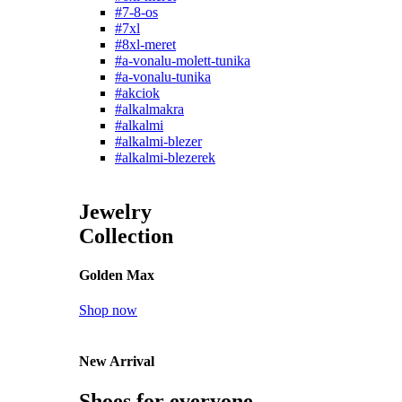
#7-8-os
#7xl
#8xl-meret
#a-vonalu-molett-tunika
#a-vonalu-tunika
#akciok
#alkalmakra
#alkalmi
#alkalmi-blezer
#alkalmi-blezerek
Jewelry
Collection
Golden Max
Shop now
New Arrival
Shoes for everyone