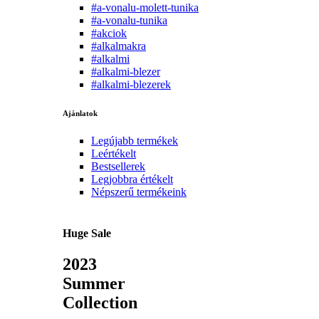
#a-vonalu-molett-tunika
#a-vonalu-tunika
#akciok
#alkalmakra
#alkalmi
#alkalmi-blezer
#alkalmi-blezerek
Ajánlatok
Legújabb termékek
Leértékelt
Bestsellerek
Legjobbra értékelt
Népszerű termékeink
Huge Sale
2023
Summer
Collection