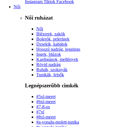
Instagram
Tiktok
Facebook
Női
Női ruházat
Női
Blézerek, zakók
Bolerók, pelerinek
Dzsekik, kabátok
Hosszú nadrág, leggings
Ingek, blúzok
Kardigánok, mellények
Rövid nadrág
Ruhák, szoknyák
Tunikák, felsők
Legnépszerűbb cimkék
#5xl-meret
#6xl-meret
#7-8-os
#7xl
#8xl-meret
#a-vonalu-molett-tunika