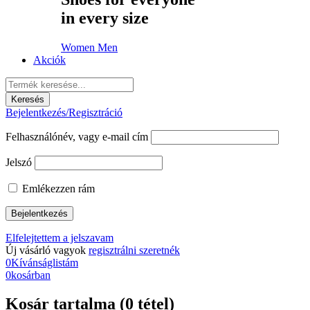
in every size
Women
Men
Akciók
Bejelentkezés/Regisztráció
Felhasználónév, vagy e-mail cím
Jelszó
Emlékezzen rám
Elfelejtettem a jelszavam
Új vásárló vagyok
regisztrálni szeretnék
0
Kívánságlistám
0
kosárban
Kosár tartalma (0 tétel)