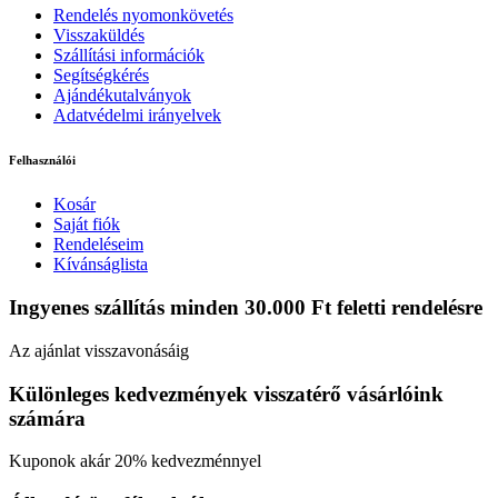
Rendelés nyomonkövetés
Visszaküldés
Szállítási információk
Segítségkérés
Ajándékutalványok
Adatvédelmi irányelvek
Felhasználói
Kosár
Saját fiók
Rendeléseim
Kívánságlista
Ingyenes szállítás minden 30.000 Ft feletti rendelésre
Az ajánlat visszavonásáig
Különleges kedvezmények visszatérő vásárlóink
számára
Kuponok akár 20% kedvezménnyel