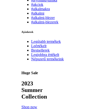
#a-vonalu-tunika
#akciok
#alkalmakra
#alkalmi
#alkalmi-blezer
#alkalmi-blezerek
Ajánlatok
Legújabb termékek
Leértékelt
Bestsellerek
Legjobbra értékelt
Népszerű termékeink
Huge Sale
2023
Summer
Collection
Shop now