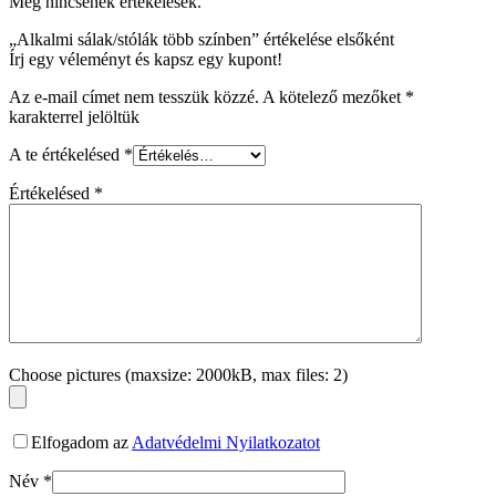
Még nincsenek értékelések.
„Alkalmi sálak/stólák több színben” értékelése elsőként
Írj egy véleményt és kapsz egy kupont!
Az e-mail címet nem tesszük közzé.
A kötelező mezőket
*
karakterrel jelöltük
A te értékelésed
*
Értékelésed
*
Choose pictures (maxsize: 2000kB, max files: 2)
Elfogadom az
Adatvédelmi Nyilatkozatot
Név
*