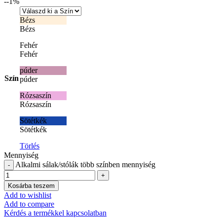
-
-1
%
Bézs
Bézs
Fehér
Fehér
púder
Szín
púder
Rózsaszín
Rózsaszín
Sötétkék
Sötétkék
Törlés
Mennyiség
Alkalmi sálak/stólák több színben mennyiség
Kosárba teszem
Add to wishlist
Add to compare
Kérdés a termékkel kapcsolatban