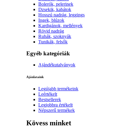
Bolerók, pelerinek
Dzsekik, kabátok
Hosszú nadrág, leggings
Ingek, blúzok
Kardigánok, mellények
Rövid nadrág
Ruhák, szoknyák
Tunikák, felsők
Egyéb kategóriák
Ajándékutalványok
Ajánlataink
Legújabb termékeink
Leértékelt
Bestsellerek
Legjobbra értékelt
Népszerű termékek
Kövess minket