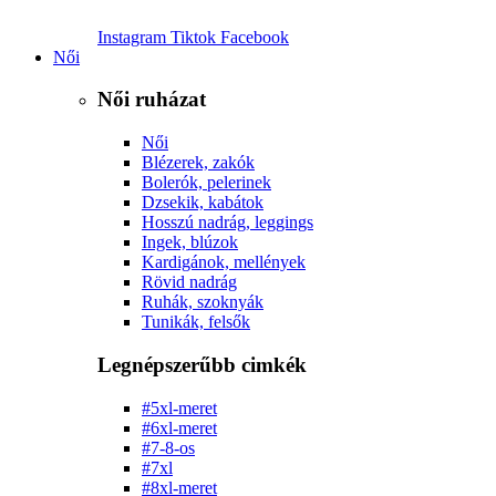
Instagram
Tiktok
Facebook
Női
Női ruházat
Női
Blézerek, zakók
Bolerók, pelerinek
Dzsekik, kabátok
Hosszú nadrág, leggings
Ingek, blúzok
Kardigánok, mellények
Rövid nadrág
Ruhák, szoknyák
Tunikák, felsők
Legnépszerűbb cimkék
#5xl-meret
#6xl-meret
#7-8-os
#7xl
#8xl-meret