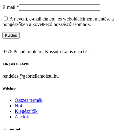
E-mail
*
A nevem, e-mail címem, és weboldalcímem mentése a
böngészőben a következő hozzászólásomhoz.
9776 Püspökmolnári, Kossuth Lajos utca 61.
+36 (30) 8573498
rendeles@gabriellamoletti.hu
Webshop
Összes termék
Női
Kiegészítők
Akciók
Információk