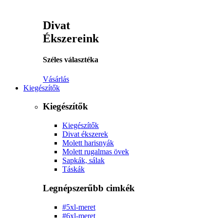
Divat
Ékszereink
Széles választéka
Vásárlás
Kiegészítők
Kiegészítők
Kiegészítők
Divat ékszerek
Molett harisnyák
Molett rugalmas övek
Sapkák, sálak
Táskák
Legnépszerűbb cimkék
#5xl-meret
#6xl-meret