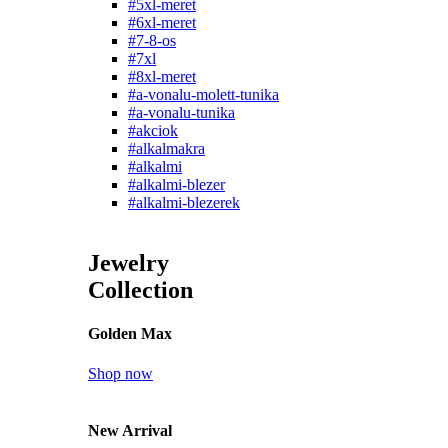
#5xl-meret
#6xl-meret
#7-8-os
#7xl
#8xl-meret
#a-vonalu-molett-tunika
#a-vonalu-tunika
#akciok
#alkalmakra
#alkalmi
#alkalmi-blezer
#alkalmi-blezerek
Jewelry
Collection
Golden Max
Shop now
New Arrival