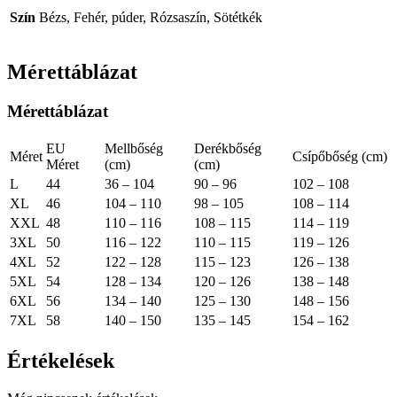
Szín
Bézs, Fehér, púder, Rózsaszín, Sötétkék
Mérettáblázat
Mérettáblázat
EU
Mellbőség
Derékbőség
Méret
Csípőbőség (cm)
Méret
(cm)
(cm)
L
44
36 – 104
90 – 96
102 – 108
XL
46
104 – 110
98 – 105
108 – 114
XXL
48
110 – 116
108 – 115
114 – 119
3XL
50
116 – 122
110 – 115
119 – 126
4XL
52
122 – 128
115 – 123
126 – 138
5XL
54
128 – 134
120 – 126
138 – 148
6XL
56
134 – 140
125 – 130
148 – 156
7XL
58
140 – 150
135 – 145
154 – 162
Értékelések