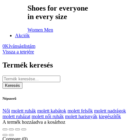
Shoes for everyone
in every size
Women
Men
Akciók
0
Kívánságlistám
Vissza a tetejére
Termék keresés
Népszerű
Női
molett ruhák
molett kabátok
molett felsők
molett nadrágok
molett ruházat
molett női ruhák
molett harisnyák
kiegészítők
A termék hozzáadva a kosárhoz
Compare
(0)