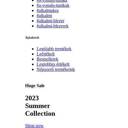
#a-vonalu-tunika
#a-vonalu-tunikak
#alkalmakra
#alkalmi
#alkalmi-blezer
#alkalmi-blezerek
Ajánlatok
Legújabb termékek
Leértékelt
Bestsellerek
Legjobbra értékelt
Népszerű termékeink
Huge Sale
2023
Summer
Collection
Shop now