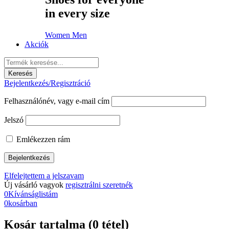
in every size
Women
Men
Akciók
Bejelentkezés/Regisztráció
Felhasználónév, vagy e-mail cím
Jelszó
Emlékezzen rám
Elfelejtettem a jelszavam
Új vásárló vagyok
regisztrálni szeretnék
0
Kívánságlistám
0
kosárban
Kosár tartalma (0 tétel)