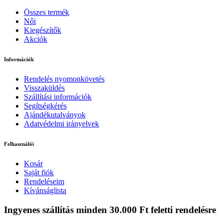
Összes termék
Női
Kiegészítők
Akciók
Információk
Rendelés nyomonkövetés
Visszaküldés
Szállítási információk
Segítségkérés
Ajándékutalványok
Adatvédelmi irányelvek
Felhasználói
Kosár
Saját fiók
Rendeléseim
Kívánságlista
Ingyenes szállítás minden 30.000 Ft feletti rendelésre