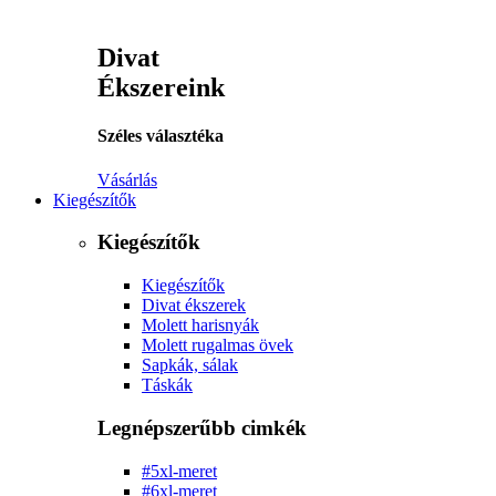
Divat
Ékszereink
Széles választéka
Vásárlás
Kiegészítők
Kiegészítők
Kiegészítők
Divat ékszerek
Molett harisnyák
Molett rugalmas övek
Sapkák, sálak
Táskák
Legnépszerűbb cimkék
#5xl-meret
#6xl-meret