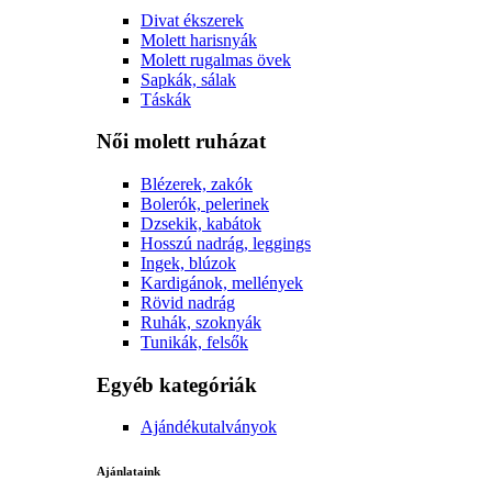
Divat ékszerek
Molett harisnyák
Molett rugalmas övek
Sapkák, sálak
Táskák
Női molett ruházat
Blézerek, zakók
Bolerók, pelerinek
Dzsekik, kabátok
Hosszú nadrág, leggings
Ingek, blúzok
Kardigánok, mellények
Rövid nadrág
Ruhák, szoknyák
Tunikák, felsők
Egyéb kategóriák
Ajándékutalványok
Ajánlataink