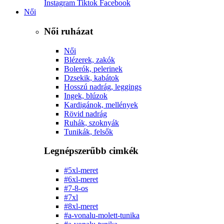
Instagram
Tiktok
Facebook
Női
Női ruházat
Női
Blézerek, zakók
Bolerók, pelerinek
Dzsekik, kabátok
Hosszú nadrág, leggings
Ingek, blúzok
Kardigánok, mellények
Rövid nadrág
Ruhák, szoknyák
Tunikák, felsők
Legnépszerűbb cimkék
#5xl-meret
#6xl-meret
#7-8-os
#7xl
#8xl-meret
#a-vonalu-molett-tunika