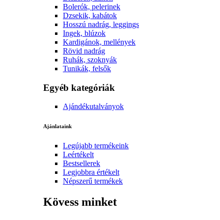
Bolerók, pelerinek
Dzsekik, kabátok
Hosszú nadrág, leggings
Ingek, blúzok
Kardigánok, mellények
Rövid nadrág
Ruhák, szoknyák
Tunikák, felsők
Egyéb kategóriák
Ajándékutalványok
Ajánlataink
Legújabb termékeink
Leértékelt
Bestsellerek
Legjobbra értékelt
Népszerű termékek
Kövess minket