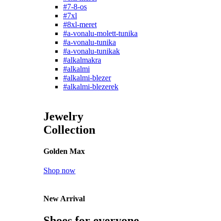
#7-8-os
#7xl
#8xl-meret
#a-vonalu-molett-tunika
#a-vonalu-tunika
#a-vonalu-tunikak
#alkalmakra
#alkalmi
#alkalmi-blezer
#alkalmi-blezerek
Jewelry
Collection
Golden Max
Shop now
New Arrival
Shoes for everyone