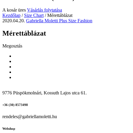
A kosár üres
Vásárlás folytatása
Kezdőlap
/
Size Chart
/
Mérettáblázat
2020.04.20.
Gabriella Moletti Plus Size Fashion
Mérettáblázat
Megosztás
9776 Püspökmolnári, Kossuth Lajos utca 61.
+36 (30) 8573498
rendeles@gabriellamoletti.hu
Webshop