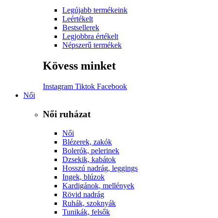
Legújabb termékeink
Leértékelt
Bestsellerek
Legjobbra értékelt
Népszerű termékek
Kövess minket
Instagram
Tiktok
Facebook
Női
Női ruházat
Női
Blézerek, zakók
Bolerók, pelerinek
Dzsekik, kabátok
Hosszú nadrág, leggings
Ingek, blúzok
Kardigánok, mellények
Rövid nadrág
Ruhák, szoknyák
Tunikák, felsők