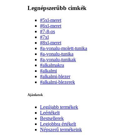
Legnépszerűbb cimkék
#5xl-meret
#6xl-meret
#7-8-os
#7xl
#8xl-meret
#a-vonalu-molett-tunika
#a-vonalu-tunika
#a-vonalu-tunikak
#alkalmakra
#alkalmi
#alkalmi-blezer
#alkalmi-blezerek
Ajánlatok
Legújabb termékek
Leértékelt
Bestsellerek
Legjobbra értékelt
Népszerű termékeink