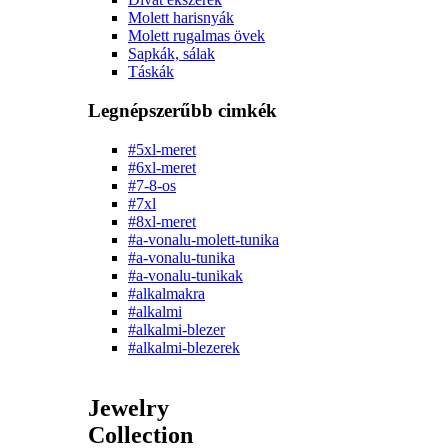
Molett harisnyák
Molett rugalmas övek
Sapkák, sálak
Táskák
Legnépszerűbb cimkék
#5xl-meret
#6xl-meret
#7-8-os
#7xl
#8xl-meret
#a-vonalu-molett-tunika
#a-vonalu-tunika
#a-vonalu-tunikak
#alkalmakra
#alkalmi
#alkalmi-blezer
#alkalmi-blezerek
Jewelry
Collection