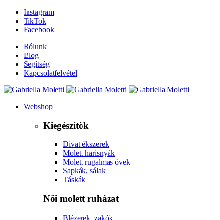
Instagram
TikTok
Facebook
Rólunk
Blog
Segítség
Kapcsolatfelvétel
Webshop
Kiegészítők
Divat ékszerek
Molett harisnyák
Molett rugalmas övek
Sapkák, sálak
Táskák
Női molett ruházat
Blézerek, zakók