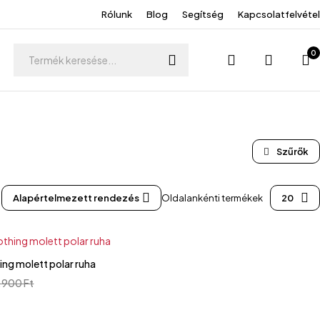
Rólunk
Blog
Segítség
Kapcsolatfelvétel
0
Alapértelmezett rendezés
Oldalankénti termékek
20
ing molett polar ruha
.900
Ft