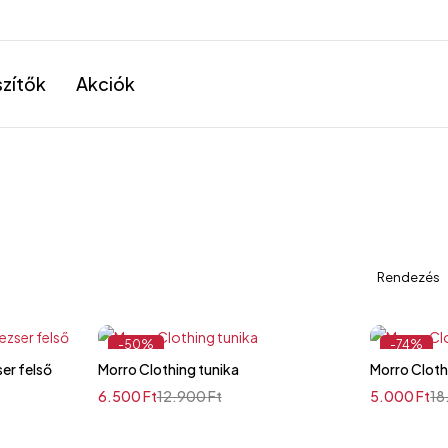
szítők
Akciók
Rendezés
-50%
-74%
és lezser felső
Morro Clothing tunika
Morro Cloth
6.500
Ft
12.900
Ft
5.000
Ft
18