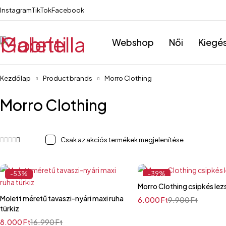
Instagram
TikTok
Facebook
Webshop
Női
Kiegé
Kezdőlap
Product brands
Morro Clothing
Morro Clothing
Csak az akciós termékek megjelenítése
-53%
-39%
Morro Clothing csipk
Molett méretű tavaszi-nyári maxi ruha
6.000
Ft
9.900
Ft
türkiz
8.000
Ft
16.990
Ft