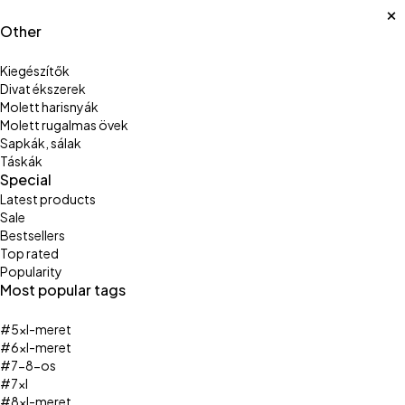
Other
Kiegészítők
Divat ékszerek
Molett harisnyák
Molett rugalmas övek
Sapkák, sálak
Táskák
Special
Latest products
Sale
Bestsellers
Top rated
Popularity
Most popular tags
#5xl-meret
#6xl-meret
#7-8-os
#7xl
#8xl-meret