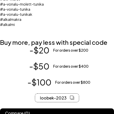
#a-vonalu-molett-tunika
#a-vonalu-tunika
#a-vonalu-tunikak
#alkalmakra
#alkalmi
Buy more, pay less with special code
-$20
For orders over $200
-$50
For orders over $400
-$100
For orders over $800
loobek-2023
Compare
(0)