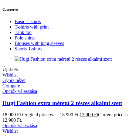
Categories
Basic T-shirts
T-shirts with print
Tank top
Polo shirts
Blouses with long sleeves
Sports T-shirts
Új
-32%
Wishlist
Gyors nézet
Compare
Opciók választása
Hugi Fashion extra méretű 2 részes alkalmi szett
18.900
Ft
Original price was: 18.900 Ft.
12.900
Ft
Current price is:
12.900 Ft.
Opciók választása
Wishlist